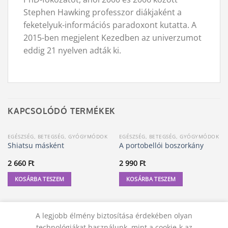
Stephen Hawking professzor diákjaként a
feketelyuk-információs paradoxont kutatta. A
2015-ben megjelent Kezedben az univerzumot
eddig 21 nyelven adták ki.
KAPCSOLÓDÓ TERMÉKEK
EGÉSZSÉG, BETEGSÉG, GYÓGYMÓDOK
EGÉSZSÉG, BETEGSÉG, GYÓGYMÓDOK
Shiatsu másként
A portobellói boszorkány
2 660
Ft
2 990
Ft
KOSÁRBA TESZEM
KOSÁRBA TESZEM
A legjobb élmény biztosítása érdekében olyan
technológiákat használunk, mint a cookie-k az