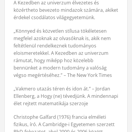
A Kezedben az univerzum élvezetes és
közértheto bevezeto mindazok számára, akiket
érdekel csodálatos világegyetemünk.
„Könnyed és közvetlen stílusa tökéletesen
megfelel azoknak az olvasóknak is, akik nem
feltétlenül rendelkeznek tudományos
eloismeretekkel. A Kezedben az univerzum
rámutat, hogy miképp hoz közelebb
bennünket a modern tudomány a valóság
végso megértéséhez.” – The New York Times
„Vakmero utazás téren és idon át.” – Jordan
Ellenberg, a Hogy (ne) tévedjünk. A mindennapi
élet rejtett matematikája szerzoje
Christophe Galfard (1976) francia elméleti
fizikus, író. A Cambridge-i Egyetemen szerzett
PhD-fokozatot, ahol 2000 és 2006 között