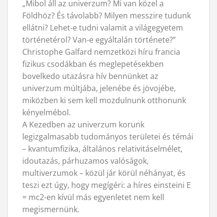
„Mibol áll az univerzum? Mi van közel a
Földhöz? És távolabb? Milyen messzire tudunk
ellátni? Lehet-e tudni valamit a világegyetem
történetérol? Van-e egyáltalán története?”
Christophe Galfard nemzetközi híru francia
fizikus csodákban és meglepetésekben
bovelkedo utazásra hív bennünket az
univerzum múltjába, jelenébe és jövojébe,
miközben ki sem kell mozdulnunk otthonunk
kényelmébol.
A Kezedben az univerzum korunk
legizgalmasabb tudományos területei és témái
– kvantumfizika, általános relativitáselmélet,
idoutazás, párhuzamos valóságok,
multiverzumok – közül jár körül néhányat, és
teszi ezt úgy, hogy megígéri: a híres einsteini E
= mc2-en kívül más egyenletet nem kell
megismernünk.