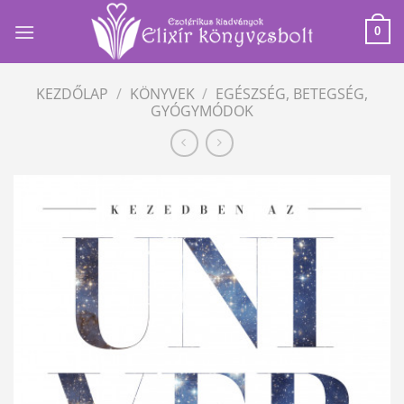
Skip
to
0
content
KEZDŐLAP
/
KÖNYVEK
/
EGÉSZSÉG, BETEGSÉG,
GYÓGYMÓDOK