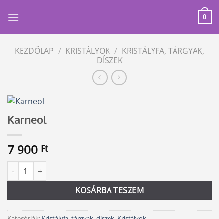
Skip
to
0
content
KEZDŐLAP
/
KRISTÁLYOK
/
KRISTÁLYFA, TÁRGYAK,
DÍSZEK
Karneol
7 900
Ft
Karneol mennyiség
Alternative:
KOSÁRBA TESZEM
Kategóriák:
Kristályfa, tárgyak, díszek
,
Kristályok