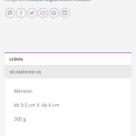
LEÍRÁS
VÉLEMÉNYEK (0)
Méretei:
kb 9,5 cm X kb 6 cm
300 g