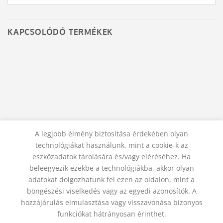
KAPCSOLÓDÓ TERMÉKEK
FÜLBEVALÓK
KARKÖTŐK
A legjobb élmény biztosítása érdekében olyan
Domború beszúrós fülbevaló
Capuccino jáspis karkötő
technológiákat használunk, mint a cookie-k az
– Karneol
3 500
Ft
eszközadatok tárolására és/vagy eléréséhez. Ha
1 500
Ft
KOSÁRBA TESZEM
beleegyezik ezekbe a technológiákba, akkor olyan
KOSÁRBA TESZEM
adatokat dolgozhatunk fel ezen az oldalon, mint a
böngészési viselkedés vagy az egyedi azonosítók. A
hozzájárulás elmulasztása vagy visszavonása bizonyos
KAPCSOLAT
ADATVÉDELMI NYILATKOZAT
ÁSZF
funkciókat hátrányosan érinthet.
JOGI NYILATKOZAT
SZÁLLÍTÁSI FELTÉTELEK