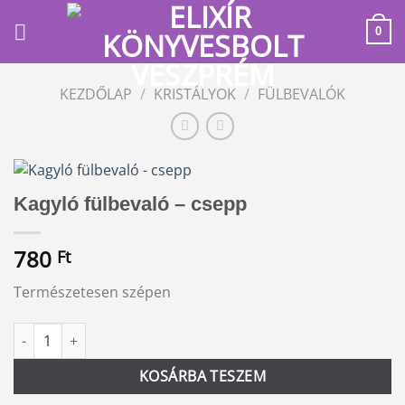
Skip
to
0
content
KEZDŐLAP
/
KRISTÁLYOK
/
FÜLBEVALÓK
Kagyló fülbevaló – csepp
780
Ft
Természetesen szépen
Kagyló fülbevaló - csepp mennyiség
Alternative:
KOSÁRBA TESZEM