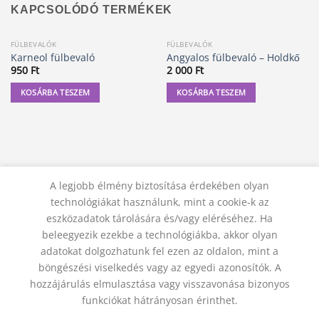
KAPCSOLÓDÓ TERMÉKEK
FÜLBEVALÓK
FÜLBEVALÓK
Karneol fülbevaló
Angyalos fülbevaló – Holdkő
950
Ft
2 000
Ft
KOSÁRBA TESZEM
KOSÁRBA TESZEM
A legjobb élmény biztosítása érdekében olyan
technológiákat használunk, mint a cookie-k az
eszközadatok tárolására és/vagy eléréséhez. Ha
beleegyezik ezekbe a technológiákba, akkor olyan
adatokat dolgozhatunk fel ezen az oldalon, mint a
KAPCSOLAT
ADATVÉDELMI NYILATKOZAT
ÁSZF
JOGI NYILATKOZAT
SZÁLLÍTÁSI FELTÉTELEK
böngészési viselkedés vagy az egyedi azonosítók. A
ELÁLLÁS A SZERZŐDÉSTŐL
hozzájárulás elmulasztása vagy visszavonása bizonyos
© 2012 - 2026 Trigon 9000 Kft.
funkciókat hátrányosan érinthet.