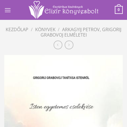
Skip
to
0
content
KEZDŐLAP
/
KÖNYVEK
/
ARKAGYIJ PETROV, GRIGORIJ
GRABOVOJ ELMÉLETEI