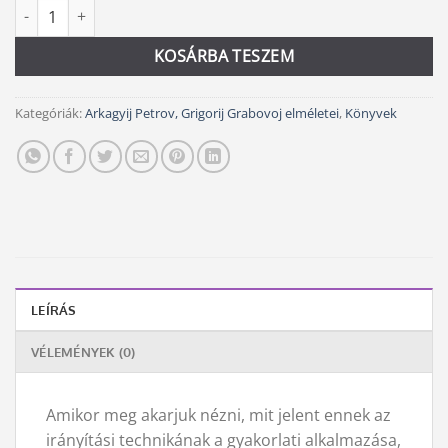
Isten egyetemes cselekvése mennyiség
Alternative:
KOSÁRBA TESZEM
Kategóriák:
Arkagyij Petrov, Grigorij Grabovoj elméletei
,
Könyvek
LEÍRÁS
VÉLEMÉNYEK (0)
Amikor meg akarjuk nézni, mit jelent ennek az
irányítási technikának a gyakorlati alkalmazása,