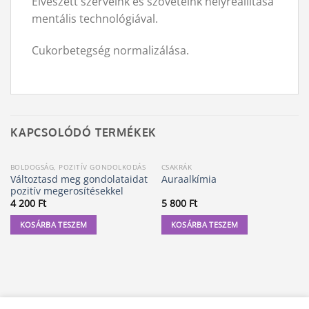
Elveszett szerveink és szöveteink helyreállítása
mentális technológiával.
Cukorbetegség normalizálása.
KAPCSOLÓDÓ TERMÉKEK
BOLDOGSÁG, POZITÍV GONDOLKODÁS
CSAKRÁK
Változtasd meg gondolataidat
Auraalkímia
pozitív megerosítésekkel
4 200
Ft
5 800
Ft
KOSÁRBA TESZEM
KOSÁRBA TESZEM