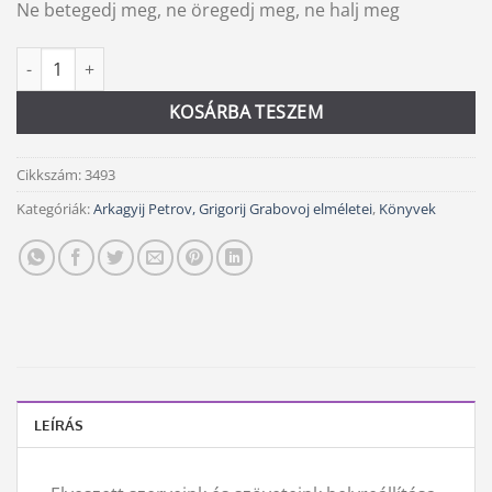
Ne betegedj meg, ne öregedj meg, ne halj meg
Iránytű (rózsaszín) mennyiség
Alternative:
KOSÁRBA TESZEM
Cikkszám:
3493
Kategóriák:
Arkagyij Petrov, Grigorij Grabovoj elméletei
,
Könyvek
LEÍRÁS