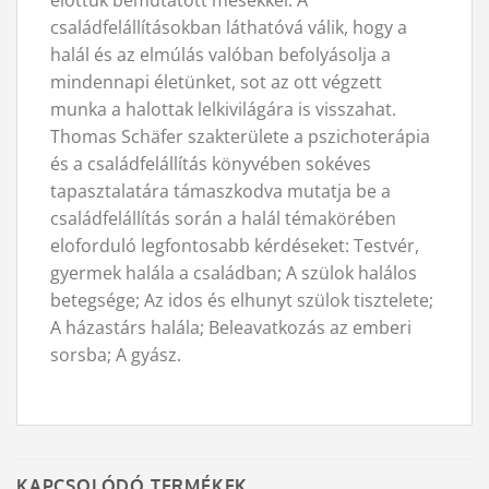
elottük bemutatott mesékkel. A
családfelállításokban láthatóvá válik, hogy a
halál és az elmúlás valóban befolyásolja a
mindennapi életünket, sot az ott végzett
munka a halottak lelkivilágára is visszahat.
Thomas Schäfer szakterülete a pszichoterápia
és a családfelállítás könyvében sokéves
tapasztalatára támaszkodva mutatja be a
családfelállítás során a halál témakörében
eloforduló legfontosabb kérdéseket: Testvér,
gyermek halála a családban; A szülok halálos
betegsége; Az idos és elhunyt szülok tisztelete;
A házastárs halála; Beleavatkozás az emberi
sorsba; A gyász.
KAPCSOLÓDÓ TERMÉKEK