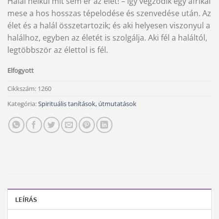
Halál nélkül mit sem ér az élet! – így végzodik egy afrikai
mese a hos hosszas tépelodése és szenvedése után. Az
élet és a halál összetartozik; és aki helyesen viszonyul a
halálhoz, egyben az életét is szolgálja. Aki fél a haláltól,
legtöbbször az élettol is fél.
Elfogyott
Cikkszám:
1260
Kategória:
Spirituális tanítások, útmutatások
LEÍRÁS