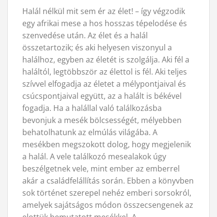
Halál nélkül mit sem ér az élet! – így végzodik
egy afrikai mese a hos hosszas tépelodése és
szenvedése után. Az élet és a halál
összetartozik; és aki helyesen viszonyul a
halálhoz, egyben az életét is szolgálja. Aki fél a
haláltól, legtöbbször az élettol is fél. Aki teljes
szívvel elfogadja az életet a mélypontjaival és
csúcspontjaival együtt, az a halált is békével
fogadja. Ha a halállal való találkozásba
bevonjuk a mesék bölcsességét, mélyebben
behatolhatunk az elmúlás világába. A
mesékben megszokott dolog, hogy megjelenik
a halál. A vele találkozó mesealakok úgy
beszélgetnek vele, mint ember az emberrel
akár a családfelállítás során. Ebben a könyvben
sok történet szerepel nehéz emberi sorsokról,
amelyek sajátságos módon összecsengenek az