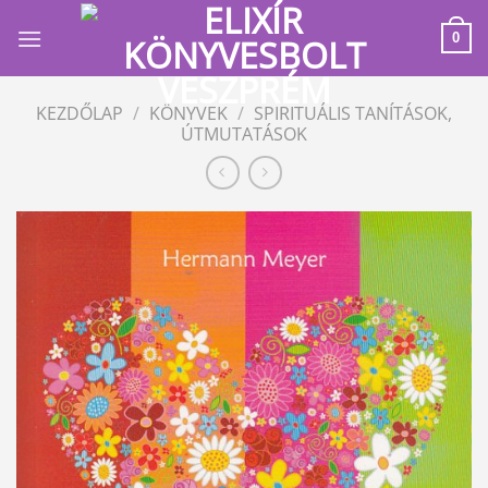
Skip
to
0
content
KEZDŐLAP
/
KÖNYVEK
/
SPIRITUÁLIS TANÍTÁSOK,
ÚTMUTATÁSOK