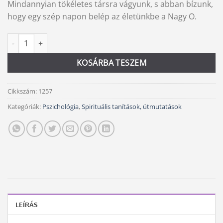
Mindannyian tökéletes társra vágyunk, s abban bízunk,
hogy egy szép napon belép az életünkbe a Nagy O.
Mert megérdemellek mennyiség
Alternative:
KOSÁRBA TESZEM
Cikkszám:
1257
Kategóriák:
Pszichológia
,
Spirituális tanítások, útmutatások
LEÍRÁS