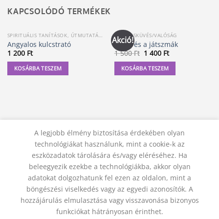
KAPCSOLÓDÓ TERMÉKEK
SPIRITUÁLIS TANÍTÁSOK, ÚTMUTATÁSOK
ÖSSZEESKÜVÉS/VALÓSÁG
Akció!
Angyalos kulcstrató
Amer és a játszmák
Original
Current
1 200
Ft
1 500
Ft
1 400
Ft
price
price
was:
is:
KOSÁRBA TESZEM
KOSÁRBA TESZEM
1
1
500 Ft.
400 Ft.
A legjobb élmény biztosítása érdekében olyan
technológiákat használunk, mint a cookie-k az
eszközadatok tárolására és/vagy eléréséhez. Ha
beleegyezik ezekbe a technológiákba, akkor olyan
adatokat dolgozhatunk fel ezen az oldalon, mint a
KAPCSOLAT
ADATVÉDELMI NYILATKOZAT
ÁSZF
JOGI NYILATKOZAT
SZÁLLÍTÁSI FELTÉTELEK
böngészési viselkedés vagy az egyedi azonosítók. A
ELÁLLÁS A SZERZŐDÉSTŐL
hozzájárulás elmulasztása vagy visszavonása bizonyos
© 2012 - 2026 Trigon 9000 Kft.
funkciókat hátrányosan érinthet.