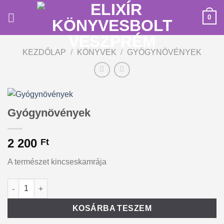
Skip
0
to
content
KEZDŐLAP
/
KÖNYVEK
/
GYÓGYNÖVÉNYEK
Gyógynövények
2 200
Ft
A természet kincseskamrája
Gyógynövények mennyiség
Alternative:
KOSÁRBA TESZEM