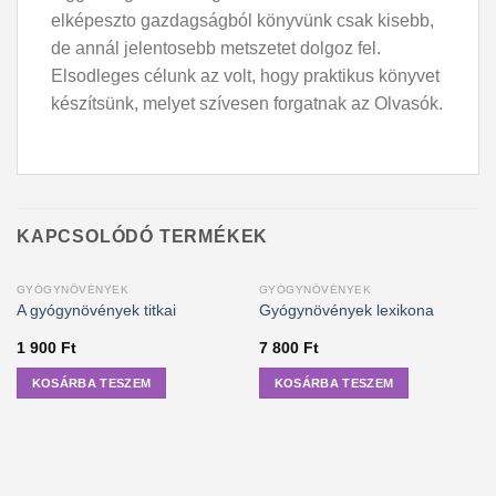
elképeszto gazdagságból könyvünk csak kisebb,
de annál jelentosebb metszetet dolgoz fel.
Elsodleges célunk az volt, hogy praktikus könyvet
készítsünk, melyet szívesen forgatnak az Olvasók.
KAPCSOLÓDÓ TERMÉKEK
GYÓGYNÖVÉNYEK
GYÓGYNÖVÉNYEK
A gyógynövények titkai
Gyógynövények lexikona
1 900
Ft
7 800
Ft
KOSÁRBA TESZEM
KOSÁRBA TESZEM