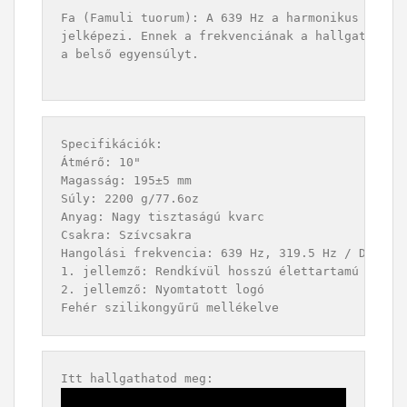
Fa (Famuli tuorum): A 639 Hz a harmonikus kapcso
jelképezi. Ennek a frekvenciának a hallgatása ha
a belső egyensúlyt.

Specifikációk:

Átmérő: 10"

Magasság: 195±5 mm

Súly: 2200 g/77.6oz

Anyag: Nagy tisztaságú kvarc

Csakra: Szívcsakra

Hangolási frekvencia: 639 Hz, 319.5 Hz / D#4

1. jellemző: Rendkívül hosszú élettartamú rezona
2. jellemző: Nyomtatott logó

Fehér szilikongyűrű mellékelve