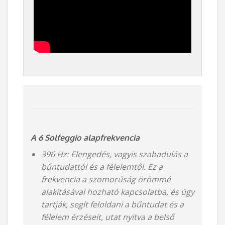
A 6 Solfeggio alapfrekvencia
396 Hz: Elengedés, vagyis szabadulás a
bűntudattól és a félelemtől. Ez a
frekvencia a szomorúság örömmé
alakításával hozható kapcsolatba, és úgy
tartják, segít feloldani a bűntudat és a
félelem érzéseit, utat nyitva a belső