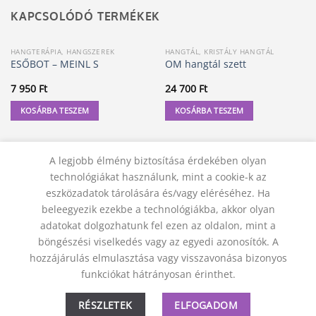
KAPCSOLÓDÓ TERMÉKEK
HANGTERÁPIA, HANGSZEREK
HANGTÁL, KRISTÁLY HANGTÁL
ESŐBOT – MEINL S
OM hangtál szett
7 950
Ft
24 700
Ft
KOSÁRBA TESZEM
KOSÁRBA TESZEM
A legjobb élmény biztosítása érdekében olyan
technológiákat használunk, mint a cookie-k az
eszközadatok tárolására és/vagy eléréséhez. Ha
beleegyezik ezekbe a technológiákba, akkor olyan
adatokat dolgozhatunk fel ezen az oldalon, mint a
böngészési viselkedés vagy az egyedi azonosítók. A
hozzájárulás elmulasztása vagy visszavonása bizonyos
KAPCSOLAT
ADATVÉDELMI NYILATKOZAT
ÁSZF
funkciókat hátrányosan érinthet.
JOGI NYILATKOZAT
SZÁLLÍTÁSI FELTÉTELEK
ELÁLLÁS A SZERZŐDÉSTŐL
RÉSZLETEK
ELFOGADOM
© 2012 - 2026 Trigon 9000 Kft.