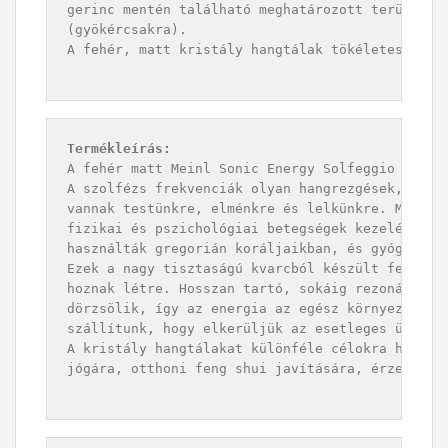
gerinc mentén található meghatározott területekr
(gyökércsakra).

A fehér, matt kristály hangtálak tökéletesek a g
Termékleírás:
A fehér matt Meinl Sonic Energy Solfeggio kristá
A szolfézs frekvenciák olyan hangrezgések, amely
vannak testünkre, elménkre és lelkünkre. Már az 
fizikai és pszichológiai betegségek kezelésére. 
használták gregorián koráljaikban, és gyógyító h
Ezek a nagy tisztaságú kvarcból készült fehér ma
hoznak létre. Hosszan tartó, sokáig rezonáló, am
dörzsölik, így az energia az egész környezetben 
szállítunk, hogy elkerüljük az esetleges ütéseke
A kristály hangtálakat különféle célokra használ
jógára, otthoni feng shui javítására, érzelmi ál