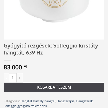
Gyógyító rezgések: Solfeggio kristály
hangtál, 639 Hz
83 000
Ft
Gyógyító rezgések: Solfeggio kristály hangtál, 639 Hz mennyiség
Alternative:
KOSÁRBA TESZEM
Kategóriák:
Hangtál, kristály hangtál
,
Hangterápia, Hangszerek
,
Solfeggio gyógyító frekvenciák