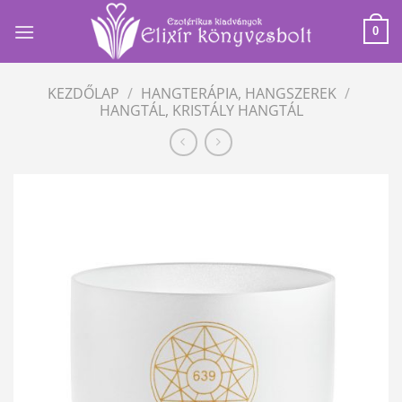
Skip
to
0
content
KEZDŐLAP
/
HANGTERÁPIA, HANGSZEREK
/
HANGTÁL, KRISTÁLY HANGTÁL