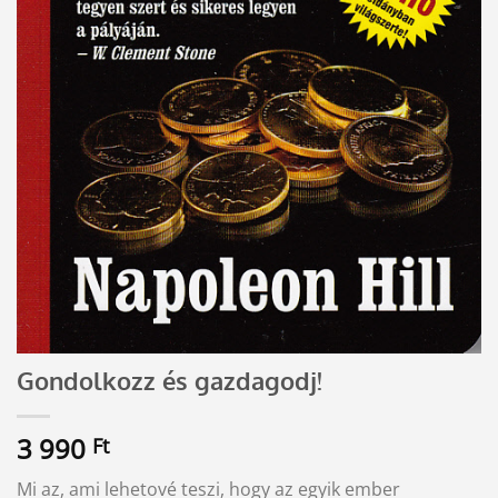
Gondolkozz és gazdagodj!
3 990
Ft
Mi az, ami lehetové teszi, hogy az egyik ember