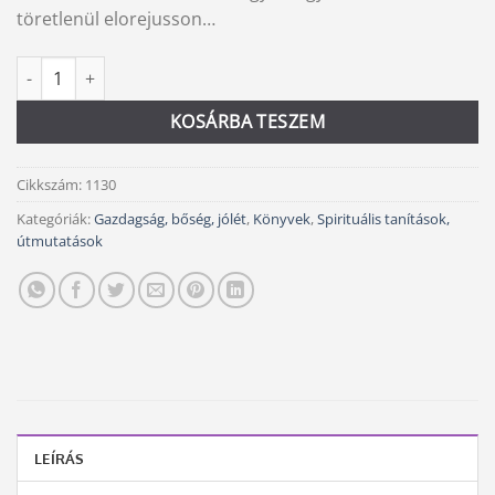
töretlenül elorejusson…
Gondolkozz és gazdagodj! mennyiség
Alternative:
KOSÁRBA TESZEM
Cikkszám:
1130
Kategóriák:
Gazdagság, bőség, jólét
,
Könyvek
,
Spirituális tanítások,
útmutatások
LEÍRÁS