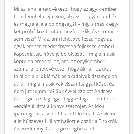
Mi az, ami lehetové teszi, hogy az egyik ember
töretlenül elorejusson, alkosson, gyarapodjék
és megtalálja a boldogságát – míg a másik egy-
két próbálkozás után megfeneklik, és semmire
sem viszi? Mi az, ami lehetové teszi, hogy az
egyik ember eredményesen fejlessze emberi
kapcsolatait, növelje befolyását – míg a másik
képtelen erre? Mi az, ami az egyik ember
számára lehetové teszi, hogy álmaihoz utat
találjon a problémák és akadályok dzsungelén
át is – míg a másik vak elszántsággal küzd, és
nem jut semmire? Sok évvel ezelott Andrew
Carnegie, a világ egyik leggazdagabb embere
vendégül látta a könyv szerzojét. Az idos
iparmágnás a siker titkáról filozofált. Az akkor
alig húszéves Hill ott hallott eloször a Titokról.
Az eredmény: Carnegie megbízza ot,