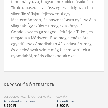
tanulmányozza, hogyan muködik másoknál a
Titok, tapasztalatait összegezve dolgozza ki a
siker filozófiáját, fejlesszen ki egy
Mestermódszert, és hasznosításra nyújtsa át a
világnak. Így született meg ez a könyv. A
Gondolkozz és gazdagodj! feltárja a Titkot, és
megadja a Módszert. Elso megjelenése óta
egyedül csak Amerikában 42 kiadást ért meg,
és a példányok szinte még ki sem kerültek a
nyomdából, máris elkapkodták oket.
KAPCSOLÓDÓ TERMÉKEK
BOLDOGSÁG, POZITÍV GONDOLKODÁS
CSAKRÁK
A jobbnál is jobban
Auraalkímia
3 990
Ft
5 800
Ft