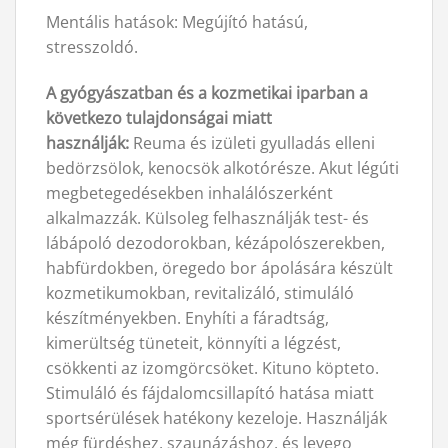
Mentális hatások: Megújító hatású,
stresszoldó.
A gyógyászatban és a kozmetikai iparban a
következo tulajdonságai miatt
használják:
Reuma és izületi gyulladás elleni
bedörzsölok, kenocsök alkotórésze. Akut légúti
megbetegedésekben inhalálószerként
alkalmazzák. Külsoleg felhasználják test- és
lábápoló dezodorokban, kézápolószerekben,
habfürdokben, öregedo bor ápolására készült
kozmetikumokban, revitalizáló, stimuláló
készítményekben. Enyhíti a fáradtság,
kimerültség tüneteit, könnyíti a légzést,
csökkenti az izomgörcsöket. Kituno köpteto.
Stimuláló és fájdalomcsillapító hatása miatt
sportsérülések hatékony kezeloje. Használják
még fürdéshez, szaunázáshoz, és levego