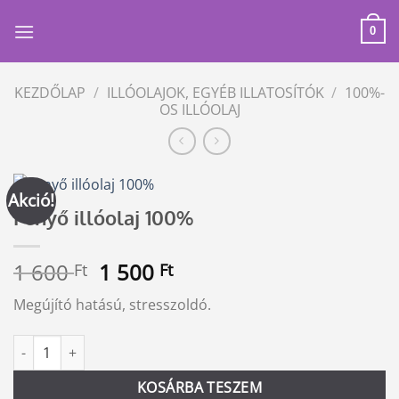
Skip
to
0
content
KEZDŐLAP
/
ILLÓOLAJOK, EGYÉB ILLATOSÍTÓK
/
100%-
OS ILLÓOLAJ
Akció!
Fenyő illóolaj 100%
Original
Current
1 600
1 500
Ft
Ft
price
price
Megújító hatású, stresszoldó.
was:
is:
1
1
Fenyő illóolaj 100% mennyiség
Alternative:
600 Ft.
500 Ft.
KOSÁRBA TESZEM