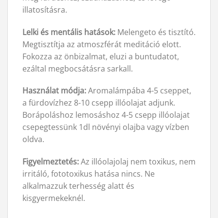
illatosításra.
Lelki és mentális hatások:
Melengeto és tisztító.
Megtisztítja az atmoszférát meditáció elott.
Fokozza az önbizalmat, eluzi a buntudatot,
ezáltal megbocsátásra sarkall.
Használat módja:
Aromalámpába 4-5 cseppet,
a fürdovízhez 8-10 csepp illóolajat adjunk.
Borápoláshoz lemosáshoz 4-5 csepp illóolajat
csepegtessünk 1dl növényi olajba vagy vízben
oldva.
Figyelmeztetés:
Az illóolajolaj nem toxikus, nem
irritáló, fototoxikus hatása nincs. Ne
alkalmazzuk terhesség alatt és
kisgyermekeknél.