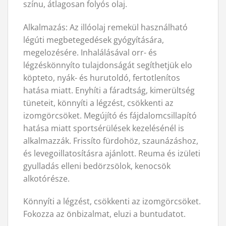
színu, átlagosan folyós olaj.
Alkalmazás: Az illóolaj remekül használható
légúti megbetegedések gyógyítására,
megelozésére. Inhalálásával orr- és
légzéskönnyíto tulajdonságát segíthetjük elo
köpteto, nyák- és hurutoldó, fertotlenítos
hatása miatt. Enyhíti a fáradtság, kimerültség
tüneteit, könnyíti a légzést, csökkenti az
izomgörcsöket. Megújító és fájdalomcsillapító
hatása miatt sportsérülések kezelésénél is
alkalmazzák. Frissíto fürdohöz, szaunázáshoz,
és levegoillatosításra ajánlott. Reuma és izületi
gyulladás elleni bedörzsölok, kenocsök
alkotórésze.
Könnyíti a légzést, csökkenti az izomgörcsöket.
Fokozza az önbizalmat, eluzi a buntudatot.