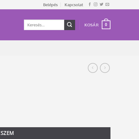
Belépés
Kapcsolat
Keresés
0
KOSÁR
a
következőre:
ESZEM