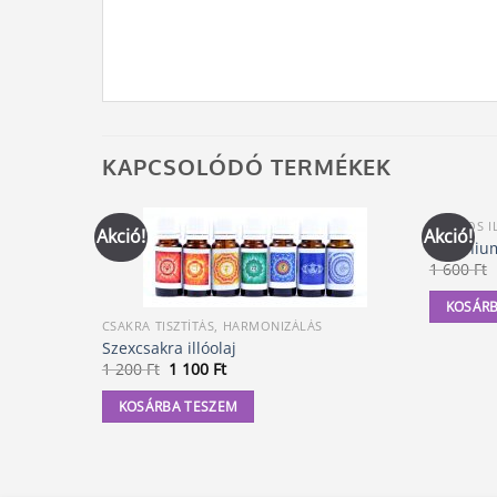
KAPCSOLÓDÓ TERMÉKEK
100%-OS I
Akció!
Akció!
Geránium
1 600
Ft
KOSÁRB
CSAKRA TISZTÍTÁS, HARMONIZÁLÁS
Szexcsakra illóolaj
Original
Current
1 200
Ft
1 100
Ft
price
price
was:
is:
KOSÁRBA TESZEM
1
1
200 Ft.
100 Ft.