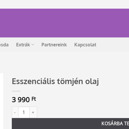
ósda
Extrák
Partnereink
Kapcsolat
Esszenciális tömjén olaj
3 990
Ft
Esszenciális tömjén olaj mennyiség
Alternative:
KOSÁRBA T