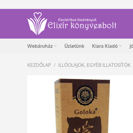
Skip
to
content
Webáruház
Üzletünk
Kiara Kiadó
J
KEZDŐLAP
/
ILLÓOLAJOK, EGYÉB ILLATOSÍTÓK