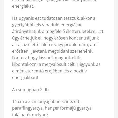
energiákat.
Ha ugyanis ezt tudatosan tesszük, akkor a
gyertyából felszabaduló energiákat
átirányíthatjuk a megfelelő életterületekre. Ezt
úgy érhetjük el, hogy erősen koncentráljunk
arra, az életterületre vagy problémára, amit
erősíteni, javítani, megoldani szeretnénk.
Fontos, hogy lássunk magunk előtt
kibontakozni a megvalósult célt! Higgyünk az
elménk teremtő erejében, és a pozitív
energiákban!
A csomagban 2 db,
14 cm x 2 cm anyagában színezett,
paraffingyertya, henger formájú gyertya
található, melynek