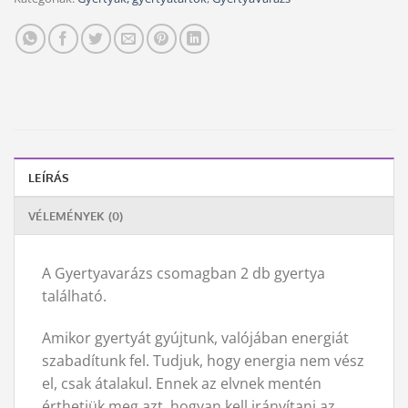
LEÍRÁS
VÉLEMÉNYEK (0)
A Gyertyavarázs csomagban 2 db gyertya
található.
Amikor gyertyát gyújtunk, valójában energiát
szabadítunk fel. Tudjuk, hogy energia nem vész
el, csak átalakul. Ennek az elvnek mentén
érthetjük meg azt, hogyan kell irányítani az