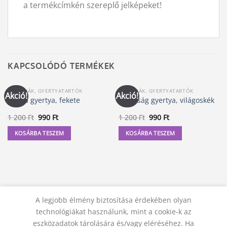
a termékcímkén szereplő jelképeket!
KAPCSOLÓDÓ TERMÉKEK
GYERTYÁK, GYERTYATARTÓK
GYERTYÁK, GYERTYATARTÓK
Akció!
Akció!
Mágia gyertya, fekete
Kívánság gyertya, világoskék
Original
Current
Original
Current
1 200
Ft
990
Ft
1 200
Ft
990
Ft
price
price
price
price
was:
is:
was:
is:
KOSÁRBA TESZEM
KOSÁRBA TESZEM
1
990 Ft.
1
990 Ft.
200 Ft.
200 Ft.
A legjobb élmény biztosítása érdekében olyan
technológiákat használunk, mint a cookie-k az
eszközadatok tárolására és/vagy eléréséhez. Ha