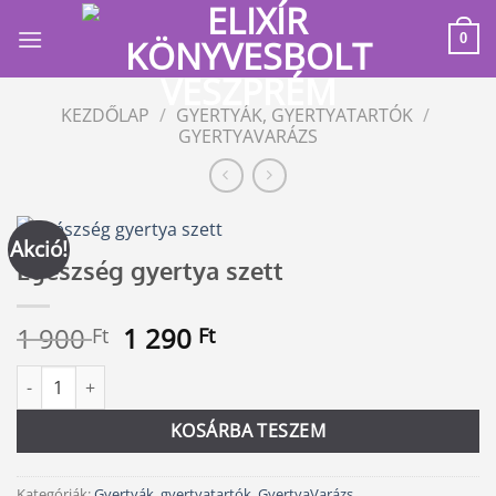
Skip
to
0
content
KEZDŐLAP
/
GYERTYÁK, GYERTYATARTÓK
/
GYERTYAVARÁZS
Akció!
Egészség gyertya szett
Original
Current
1 900
1 290
Ft
Ft
price
price
Egészség gyertya szett mennyiség
Alternative:
was:
is:
1
1
KOSÁRBA TESZEM
900 Ft.
290 Ft.
Kategóriák:
Gyertyák, gyertyatartók
,
GyertyaVarázs