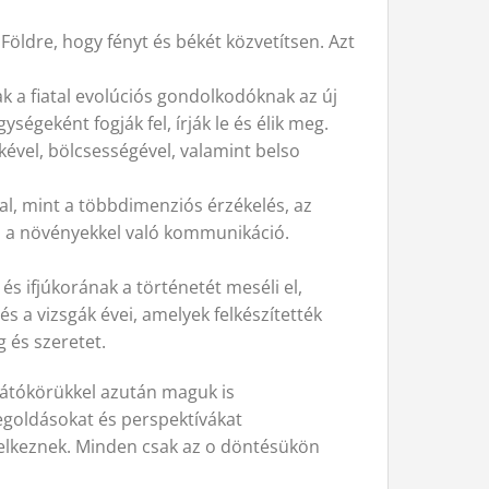
 Földre, hogy fényt és békét közvetítsen. Azt
ak a fiatal evolúciós gondolkodóknak az új
égeként fogják fel, írják le és élik meg.
kével, bölcsességével, valamint belso
l, mint a többdimenziós érzékelés, az
l és a növényekkel való kommunikáció.
s ifjúkorának a történetét meséli el,
s a vizsgák évei, amelyek felkészítették
g és szeretet.
látókörükkel azután maguk is
egoldásokat és perspektívákat
delkeznek. Minden csak az o döntésükön