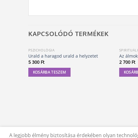
KAPCSOLÓDÓ TERMÉKEK
PSZICHOLÓGIA
SPIRITUÁL
Urald a haragod urald a helyzetet
Az álmok
5 300
Ft
2 700
Ft
KOSÁRBA TESZEM
KOSÁRB
A legjobb élmény biztosítása érdekében olyan technológ