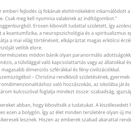
az emberi fejlodés új fokának elohírnökeként inkarnálódott a
te. Csak meg kell nyomnia valakinek az indítógombot.”
 Toggenburgból. Erosen kibovült tudattal született, így azokn
a kvantumfizika, a neuropszichológia és a spiritualizmus egys
átja a mai világ történéseit, elkápráztat magas erkölcsi érzé
zióját vetítik elore.
n természetes módon bánik olyan paranormális adottságokka
ekinézis, a túlvilággal való kapcsolattartás vagy az állatokka
 magasabb dimenziós szférákkal és fény-civilizációkkal.
szemszögébol – Christina rendkívüli születésének, gyermek- é
romdimenzionalitáshoz való hozzászokás, az iskolába járás é
 három kulcsszóval foglalja mindezt össze: szabadság, igazsá
reket abban, hogy kibovítsék a tudatukat. A kiszélesedett 
 ezen a bolygón. Így az élet minden területére olyan új m
 sikeresek lesznek. Hiszen az emberek szabad akarattal ren