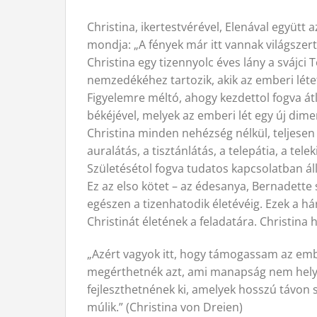
Christina, ikertestvérével, Elenával együtt 
mondja: „A fények már itt vannak világszer
Christina egy tizennyolc éves lány a svájci
nemzedékéhez tartozik, akik az emberi létet 
Figyelemre méltó, ahogy kezdettol fogva átl
békéjével, melyek az emberi lét egy új dimen
Christina minden nehézség nélkül, teljese
auralátás, a tisztánlátás, a telepátia, a tel
Születésétol fogva tudatos kapcsolatban áll
Ez az elso kötet – az édesanya, Bernadette 
egészen a tizenhatodik életévéig. Ezek a há
Christinát életének a feladatára. Christina
„Azért vagyok itt, hogy támogassam az embe
megérthetnék azt, ami manapság nem helyes
fejleszthetnének ki, amelyek hosszú távon
múlik.” (Christina von Dreien)