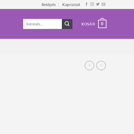
Belépés
Kapcsolat
Keresés
0
KOSÁR
a
következőre: