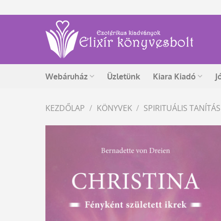
Skip
to
content
Webáruház
Üzletünk
Kiara Kiadó
J
KEZDŐLAP
/
KÖNYVEK
/
SPIRITUÁLIS TANÍT