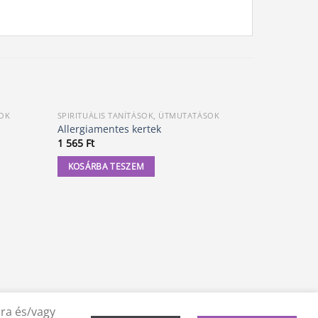
SOK
SPIRITUÁLIS TANÍTÁSOK, ÚTMUTATÁSOK
BÖGRE
Allergiamentes kertek
Egyiptomi 
1 565
Ft
7 000
Ft
KOSÁRBA TESZEM
KOSÁRBA
ára és/vagy