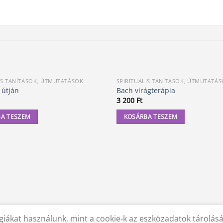
IS TANÍTÁSOK, ÚTMUTATÁSOK
SPIRITUÁLIS TANÍTÁSOK, ÚTMUTATÁ
 útján
Bach virágterápia
3 200
Ft
A TESZEM
KOSÁRBA TESZEM
iákat használunk, mint a cookie-k az eszközadatok tárolás