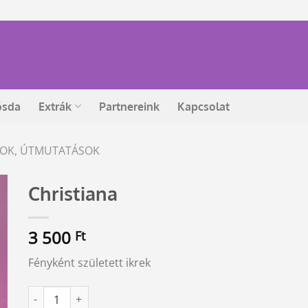
ósda
Extrák
Partnereink
Kapcsolat
ÁSOK, ÚTMUTATÁSOK
Christiana
3 500
Ft
Fényként született ikrek
Christiana mennyiség
Alternative: