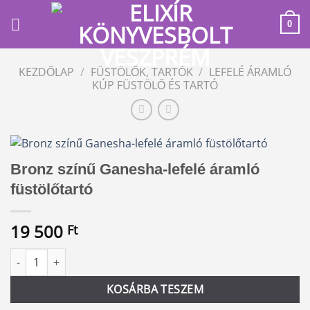
Skip
to
0
content
KEZDŐLAP
/
FÜSTÖLŐK, TARTÓK
/
LEFELÉ ÁRAMLÓ
KÚP FÜSTÖLŐ ÉS TARTÓ
Bronz színű Ganesha-lefelé áramló
füstölőtartó
19 500
Ft
Bronz színű Ganesha-lefelé áramló füstölőtartó mennyiség
Alternative:
KOSÁRBA TESZEM