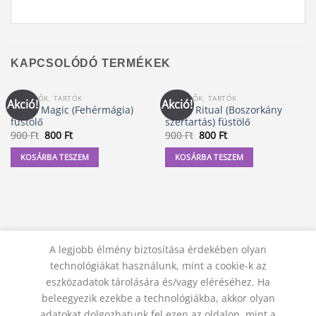
KAPCSOLÓDÓ TERMÉKEK
FÜSTÖLŐK, TARTÓK
FÜSTÖLŐK, TARTÓK
Akció!
Akció!
White Magic (Fehérmágia)
Wicca Ritual (Boszorkány
füstölő
szertartás) füstölő
Original
Current
Original
Current
900
Ft
800
Ft
900
Ft
800
Ft
price
price
price
price
was:
is:
was:
is:
KOSÁRBA TESZEM
KOSÁRBA TESZEM
900 Ft.
800 Ft.
900 Ft.
800 Ft.
A legjobb élmény biztosítása érdekében olyan
technológiákat használunk, mint a cookie-k az
eszközadatok tárolására és/vagy eléréséhez. Ha
beleegyezik ezekbe a technológiákba, akkor olyan
adatokat dolgozhatunk fel ezen az oldalon, mint a
KAPCSOLAT
ADATVÉDELMI NYILATKOZAT
ÁSZF