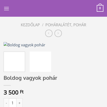
Skip
to
0
content
KEZDŐLAP
/
POHÁRALÁTÉT, POHÁR
Boldog vagyok pohár
3 500
Ft
Boldog vagyok pohár mennyiség
Alternative: