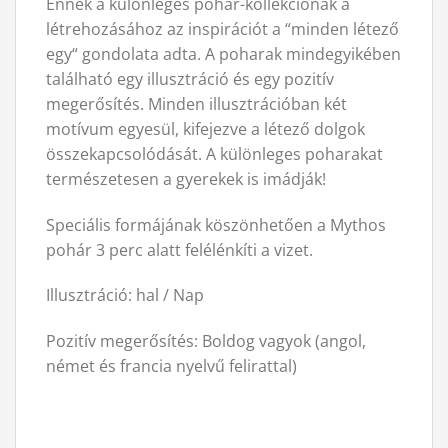
Ennek a különleges pohár-kollekciónak a
létrehozásához az inspirációt a “minden létező
egy“ gondolata adta. A poharak mindegyikében
található egy illusztráció és egy pozitív
megerősítés. Minden illusztrációban két
motívum egyesül, kifejezve a létező dolgok
összekapcsolódását. A különleges poharakat
természetesen a gyerekek is imádják!
Speciális formájának köszönhetően a Mythos
pohár 3 perc alatt felélénkíti a vizet.
Illusztráció: hal / Nap
Pozitív megerősítés: Boldog vagyok (angol,
német és francia nyelvű felirattal)