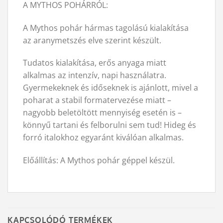
A MYTHOS POHÁRRÓL:
A Mythos pohár hármas tagolású kialakítása
az aranymetszés elve szerint készült.
Tudatos kialakítása, erős anyaga miatt
alkalmas az intenzív, napi használatra.
Gyermekeknek és időseknek is ajánlott, mivel a
poharat a stabil formatervezése miatt –
nagyobb beletöltött mennyiség esetén is –
könnyű tartani és felborulni sem tud! Hideg és
forró italokhoz egyaránt kiválóan alkalmas.
Előállítás: A Mythos pohár géppel készül.
KAPCSOLÓDÓ TERMÉKEK