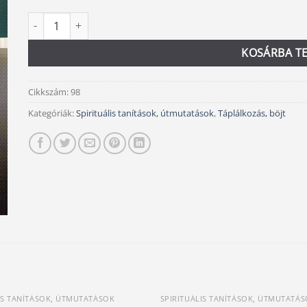
Böjt 2.0 újraélesítve mennyiség
Alternative:
KOSÁRBA T
Cikkszám:
98
Kategóriák:
Spirituális tanítások, útmutatások
,
Táplálkozás, böjt
IS TANÍTÁSOK, ÚTMUTATÁSOK
SPIRITUÁLIS TANÍTÁSOK, ÚTMUTATÁ