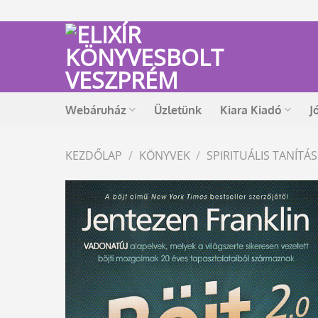
Skip
to
content
Webáruház
Üzletünk
Kiara Kiadó
J
KEZDŐLAP
/
KÖNYVEK
/
SPIRITUÁLIS TANÍT