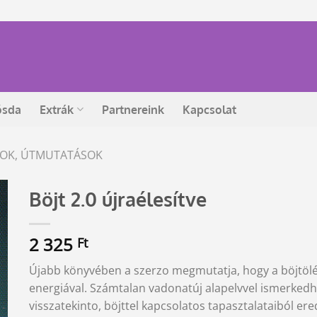
ósda
Extrák
Partnereink
Kapcsolat
ÁSOK, ÚTMUTATÁSOK
Böjt 2.0 újraélesítve
2 325
Ft
Újabb könyvében a szerzo megmutatja, hogy a böjtölés 
energiával. Számtalan vadonatúj alapelvvel ismerkedh
visszatekinto, böjttel kapcsolatos tapasztalataiból ere