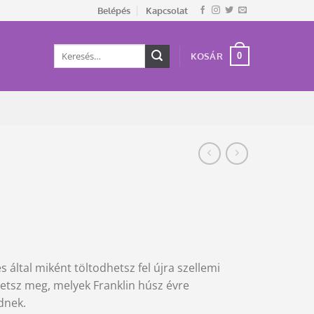
Belépés
Kapcsolat
Keresés
0
KOSÁR
a
következőre:
által miként töltodhetsz fel újra szellemi
etsz meg, melyek Franklin húsz évre
dnek.