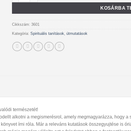
KOSÁRBA T
Cikkszám:
3601
Kategória:
Spirituális tanítások, útmutatások
valódi természetét!
llt alkotni a megismerésrol, amely megmagyarázza, hogy a szu
g könyvet írni róla. Már a releváns kutatások összegyujtése is óri