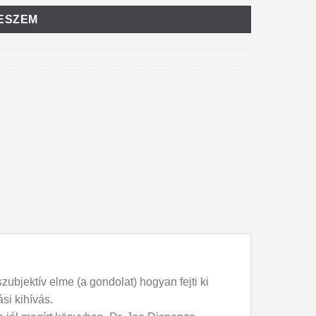
ESZEM
bjektív elme (a gondolat) hogyan fejti ki
ási kihívás.