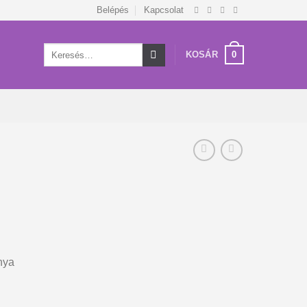
Belépés
Kapcsolat
Keresés
0
KOSÁR
a
következőre:
nya