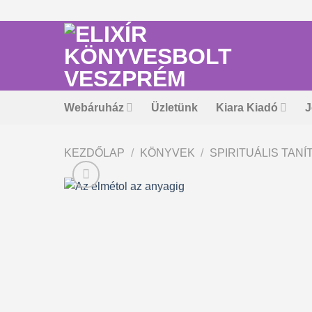
Skip
to
content
Webáruház
Üzletünk
Kiara Kiadó
J
KEZDŐLAP
/
KÖNYVEK
/
SPIRITUÁLIS TAN