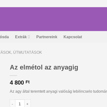
ósda
Extrák
Partnereink
Kapcsolat
ÍTÁSOK, ÚTMUTATÁSOK
Az elmétol az anyagig
4 800
Ft
Az agy által teremtett anyagi valóság lebilincselo tudomá
Az elmétol az anyagig mennyiség
Alternative: