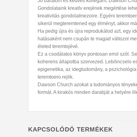
Jó barátom és kedves kollégám, Dawson Church
Gondolataink kreatív erejének megértése lehe
kreativitás gondolatmezoire. Egyéni teremtoer
sikerül megteremtened egy élményt, akkor máso
Ha pedig újra és újra reprodukálod azt, egy i
hatásaként nem csupán te magad változol meg
életed teremtojévé.
Ez a csodálatos könyv pontosan errol szól. S
koherens állapotba szervezed. Lebilincselo es
epigenetika, az idegtudomány, a pszichológia
teremtoero rejlik.
Dawson Church azokat a tudományos tényeket 
formát. A kirakós minden darabját a helyére il
KAPCSOLÓDÓ TERMÉKEK