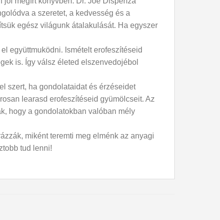
 jól megírt könyvben. Dr. Joe Dispenza
ngolódva a szeretet, a kedvesség és a
ítsük egész világunk átalakulását. Ha egyszer
el együttmuködni. Ismételt erofeszítéseid
k is. Így válsz életed elszenvedojébol
 szert, ha gondolataidat és érzéseidet
rosan learasd erofeszítéseid gyümölcseit. Az
tják, hogy a gondolatokban valóban mély
ázzák, miként teremti meg elménk az anyagi
ztobb tud lenni!