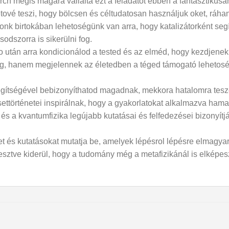
 mégis magára vállalta ezt a feladatot ebben a fantasztikusan
tové teszi, hogy bölcsen és céltudatosan használjuk oket, ráha
onk birtokában lehetoségünk van arra, hogy katalizátorként seg
dszorra is sikerülni fog.
do után arra kondicionálod a tested és az elméd, hogy kezdjenek 
, hanem megjelennek az életedben a téged támogató lehetosége
egítségével bebizonyíthatod magadnak, mekkora hatalomra teszel
ettörténetei inspirálnak, hogy a gyakorlatokat alkalmazva hama
 és a kvantumfizika legújabb kutatásai és felfedezései bizonyí
és kutatásokat mutatja be, amelyek lépésrol lépésre elmagyar
lesztve kiderül, hogy a tudomány még a metafizikánál is elképes