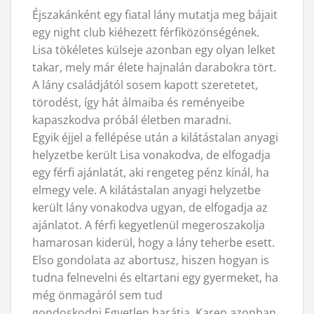
Éjszakánként egy fiatal lány mutatja meg bájait
egy night club kiéhezett férfiközönségének.
Lisa tökéletes külseje azonban egy olyan lelket
takar, mely már élete hajnalán darabokra tört.
A lány családjától sosem kapott szeretetet,
törodést, így hát álmaiba és reményeibe
kapaszkodva próbál életben maradni.
Egyik éjjel a fellépése után a kilátástalan anyagi
helyzetbe került Lisa vonakodva, de elfogadja
egy férfi ajánlatát, aki rengeteg pénz kínál, ha
elmegy vele. A kilátástalan anyagi helyzetbe
került lány vonakodva ugyan, de elfogadja az
ajánlatot. A férfi kegyetlenül megeroszakolja
hamarosan kiderül, hogy a lány teherbe esett.
Elso gondolata az abortusz, hiszen hogyan is
tudna felnevelni és eltartani egy gyermeket, ha
még önmagáról sem tud
gondoskodni.Egyetlen barátja, Karen azonban