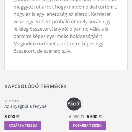
meggyozi ot arról, hogy minden okkal történik,
hogy ez is egy lehetoség az élettol. Kezdetét
veszi egy embert próbáló út mely során egy
lelkileg összetört lányból olyan no válik, aki
bármire képes gyermeke boldogságáért.
Megindító történet arról, mire képes egy
összetört, de szereto szív..
KAPCSOLÓDÓ TERMÉKEK
KÖNYVEK
KÖNYVEK
Akció!
Az anyagból a fénybe
A Titok
Original
Current
3 000
Ft
6 990
Ft
6 500
Ft
price
price
was:
is:
KOSÁRBA TESZEM
KOSÁRBA TESZEM
6
6
990 Ft.
500 Ft.