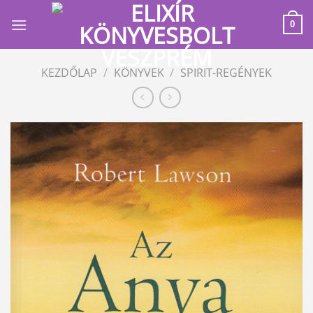
Skip
to
0
content
KEZDŐLAP
/
KÖNYVEK
/
SPIRIT-REGÉNYEK