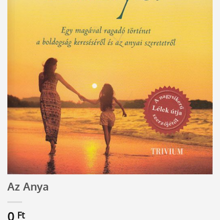
Az Anya
0
Ft