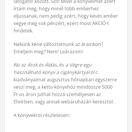
látogatói között. Sot! Mivel a könyveimet azért
írtam meg, hogy minél több emberhez
eljussanak, nem pedig azért, hogy kevés ember
vegye meg sok pénzért, ezért most AKCIÓ-t
hirdetek.
Nekünk kéne változtatnunk az árainkon?
Emeljem meg? Nem! Leárazom!
Aki az
Átok és Áldás
, és
a Végre egy
használható könyv a cigánykártyáról
c.
kiadványaimat augusztus hónapban egyszerre
veszi meg, a ketto könyvhöz mindössze 5000
Ft-os áron juthat hozzá személyesen az
Elixírben, vagy annak webáruházán keresztül.
A könyvekrol részletesen: