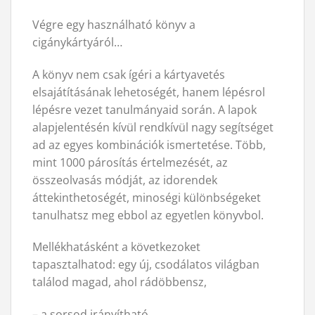
Végre egy használható könyv a
cigánykártyáról…
A könyv nem csak ígéri a kártyavetés
elsajátításának lehetoségét, hanem lépésrol
lépésre vezet tanulmányaid során. A lapok
alapjelentésén kívül rendkívül nagy segítséget
ad az egyes kombinációk ismertetése. Több,
mint 1000 párosítás értelmezését, az
összeolvasás módját, az idorendek
áttekinthetoségét, minoségi különbségeket
tanulhatsz meg ebbol az egyetlen könyvbol.
Mellékhatásként a következoket
tapasztalhatod: egy új, csodálatos világban
találod magad, ahol rádöbbensz,
– a sorsod irányítható,