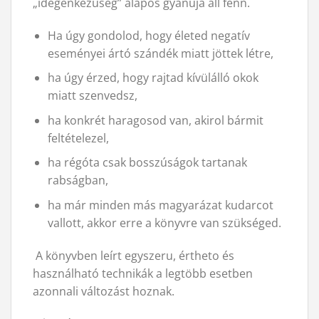
„idegenkezuség” alapos gyanúja áll fenn.
Ha úgy gondolod, hogy életed negatív
eseményei ártó szándék miatt jöttek létre,
ha úgy érzed, hogy rajtad kívülálló okok
miatt szenvedsz,
ha konkrét haragosod van, akirol bármit
feltételezel,
ha régóta csak bosszúságok tartanak
rabságban,
ha már minden más magyarázat kudarcot
vallott, akkor erre a könyvre van szükséged.
A könyvben leírt egyszeru, értheto és
használható technikák a legtöbb esetben
azonnali változást hoznak.