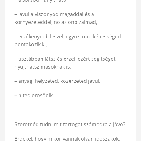
– javul a viszonyod magaddal és a
környezeteddel, no az önbizalmad,
– érzékenyebb leszel, egyre több képességed
bontakozik ki,
– tisztábban látsz és érzel, ezért segítséget
nyújthatsz másoknak is,
– anyagi helyzeted, közérzeted javul,
– hited erosödik.
Szeretnéd tudni mit tartogat számodra a jövo?
Érdekel, hogy mikor vannak olyan idoszakok,