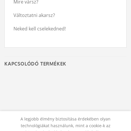
Mire vársz?
Változtatni akarsz?
Neked kell cselekedned!
KAPCSOLÓDÓ TERMÉKEK
A legjobb élmény biztosítása érdekében olyan
SPIRITUÁLIS TANÍTÁSOK, ÚTMUTATÁSOK
SPIRITUÁLIS TANÍTÁSOK, ÚTMUTATÁSOK
technológiákat használunk, mint a cookie-k az
Szakítás utáni napló
Játszmák nélkül