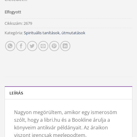
500 Ft.
000 Ft.
Elfogyott
Cikkszám:
2679
Kategória:
Spirituális tanítások, útmutatások
LEÍRÁS
Nagyon megörültem, amikor egy ismerosöm
szólt, hogy a libri.hu és a Bookline árulja a
könyveim antikvár példányait. Az áraikon
viszont igencsak meglepodtem.