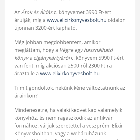
Az
Átok és Áldás
c. könyvemet 3990 Ft-ért
árulják, míg a
www.elixirkonyvesbolt.hu
oldalon
újonnan 3200-ért kapható.
Még jobban megdöbbentem, amikor
megláttam, hogy a
Végre egy használható
könyv a cigánykártyáról
c. könyvem 5990 Ft-ért
van fent, míg akciósan 2500-ról 2300 Ft-ra
árazta le a
www.elixirkonyvesbolt.hu
.
Ti mit gondoltok, nekünk kéne változtatnunk az
árainkon?
Mindenesetre, ha valaki kedvet kap valamelyik
könyvhöz, és nem ragaszkodik az antikvár
formához, várjuk szeretettel a veszprémi Elixír
Könyvesboltban, vagy a webáruházunk