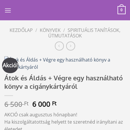
Skip
to
0
content
KEZDŐLAP
/
KÖNYVEK
/
SPIRITUÁLIS TANÍTÁSOK,
ÚTMUTATÁSOK
Akció!
Átok és Áldás + Végre egy használható
könyv a cigánykártyáról
Original
Current
6 500
6 000
Ft
Ft
price
price
AKCIÓ csak augusztus hónapban!
was:
is:
Ha kiszolgáltatottság helyett te szeretnéd irányítani az
6
6
életedet…