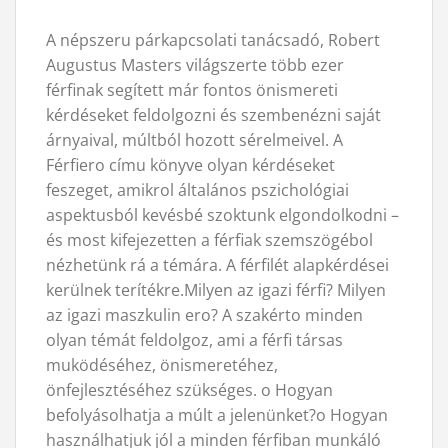
A népszeru párkapcsolati tanácsadó, Robert
Augustus Masters világszerte több ezer
férfinak segített már fontos önismereti
kérdéseket feldolgozni és szembenézni saját
árnyaival, múltból hozott sérelmeivel. A
Férfiero címu könyve olyan kérdéseket
feszeget, amikrol általános pszichológiai
aspektusból kevésbé szoktunk elgondolkodni –
és most kifejezetten a férfiak szemszögébol
nézhetünk rá a témára. A férfilét alapkérdései
kerülnek terítékre.Milyen az igazi férfi? Milyen
az igazi maszkulin ero? A szakérto minden
olyan témát feldolgoz, ami a férfi társas
muködéséhez, önismeretéhez,
önfejlesztéséhez szükséges. o Hogyan
befolyásolhatja a múlt a jelenünket?o Hogyan
használhatjuk jól a minden férfiban munkáló