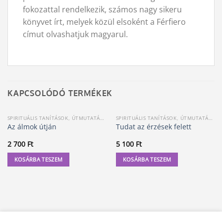
fokozattal rendelkezik, számos nagy sikeru
könyvet írt, melyek közül elsoként a Férfiero
címut olvashatjuk magyarul.
KAPCSOLÓDÓ TERMÉKEK
SPIRITUÁLIS TANÍTÁSOK, ÚTMUTATÁSOK
SPIRITUÁLIS TANÍTÁSOK, ÚTMUTATÁSOK
Az álmok útján
Tudat az érzések felett
2 700
Ft
5 100
Ft
KOSÁRBA TESZEM
KOSÁRBA TESZEM