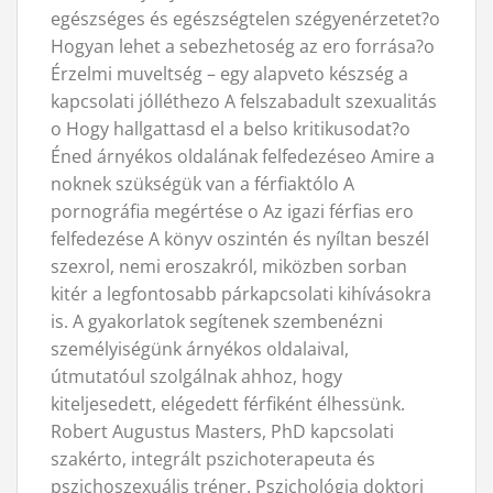
egészséges és egészségtelen szégyenérzetet?o
Hogyan lehet a sebezhetoség az ero forrása?o
Érzelmi muveltség – egy alapveto készség a
kapcsolati jólléthezo A felszabadult szexualitás
o Hogy hallgattasd el a belso kritikusodat?o
Éned árnyékos oldalának felfedezéseo Amire a
noknek szükségük van a férfiaktólo A
pornográfia megértése o Az igazi férfias ero
felfedezése A könyv oszintén és nyíltan beszél
szexrol, nemi eroszakról, miközben sorban
kitér a legfontosabb párkapcsolati kihívásokra
is. A gyakorlatok segítenek szembenézni
személyiségünk árnyékos oldalaival,
útmutatóul szolgálnak ahhoz, hogy
kiteljesedett, elégedett férfiként élhessünk.
Robert Augustus Masters, PhD kapcsolati
szakérto, integrált pszichoterapeuta és
pszichoszexuális tréner. Pszichológia doktori