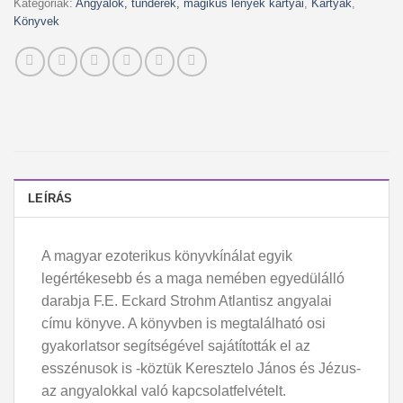
Kategóriák:
Angyalok, tündérek, mágikus lények kártyái
,
Kártyák
,
Könyvek
LEÍRÁS
A magyar ezoterikus könyvkínálat egyik
legértékesebb és a maga nemében egyedülálló
darabja F.E. Eckard Strohm Atlantisz angyalai
címu könyve. A könyvben is megtalálható osi
gyakorlatsor segítségével sajátították el az
esszénusok is -köztük Keresztelo János és Jézus-
az angyalokkal való kapcsolatfelvételt.