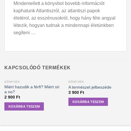
Mindemellett a könyvbol bovebb információt
kaphatunk Atlantiszról, az atlantiszi papok
életérol, az esszénusokról, hogy hány féle angyal
létezik, hogyan tudnak a mindennapi életünkben
segíteni …
KAPCSOLÓDÓ TERMÉKEK
KÖNYVEK
KÖNYVEK
Miért hazudik a férfi? Miért sír
A természet jelbeszéde
a no?
3 900
Ft
2 900
Ft
KOSÁRBA TESZEM
KOSÁRBA TESZEM