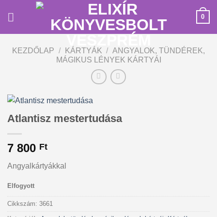
Skip
0
to
content
KEZDŐLAP
/
KÁRTYÁK
/
ANGYALOK, TÜNDÉREK,
MÁGIKUS LÉNYEK KÁRTYÁI
Atlantisz mestertudása
7 800
Ft
Angyalkártyákkal
Elfogyott
Cikkszám:
3661