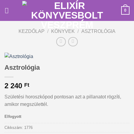
Skip
0
to
content
KEZDŐLAP
/
KÖNYVEK
/
ASZTROLÓGIA
Asztrológia
2 240
Ft
Születési horoszkópod pontosan azt a pillanatot rögzíti,
amikor megszülettél.
Elfogyott
Cikkszám:
1776