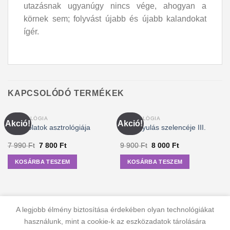
utazásnak ugyanúgy nincs vége, ahogyan a
körnek sem; folyvást újabb és újabb kalandokat
ígér.
KAPCSOLÓDÓ TERMÉKEK
ASZTROLÓGIA
ASZTROLÓGIA
Akció!
Akció!
Kapcsolatok asztrológiája
A gyógyulás szelencéje III.
Original
Current
Original
Current
7 990
Ft
7 800
Ft
9 900
Ft
8 000
Ft
price
price
price
price
was:
is:
was:
is:
KOSÁRBA TESZEM
KOSÁRBA TESZEM
7
7
9
8
990 Ft.
800 Ft.
900 Ft.
000 Ft.
A legjobb élmény biztosítása érdekében olyan technológiákat
használunk, mint a cookie-k az eszközadatok tárolására