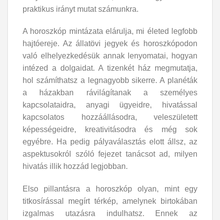
praktikus irányt mutat számunkra.
A horoszkóp mintázata elárulja, mi életed legfobb
hajtóereje. Az állatövi jegyek és horoszkópodon
való elhelyezkedésük annak lenyomatai, hogyan
intézed a dolgaidat. A tizenkét ház megmutatja,
hol számíthatsz a legnagyobb sikerre. A planéták
a házakban rávilágítanak a személyes
kapcsolataidra, anyagi ügyeidre, hivatással
kapcsolatos hozzáállásodra, veleszületett
képességeidre, kreativitásodra és még sok
egyébre. Ha pedig pályaválasztás elott állsz, az
aspektusokról szóló fejezet tanácsot ad, milyen
hivatás illik hozzád legjobban.
Elso pillantásra a horoszkóp olyan, mint egy
titkosírással megírt térkép, amelynek birtokában
izgalmas utazásra indulhatsz. Ennek az