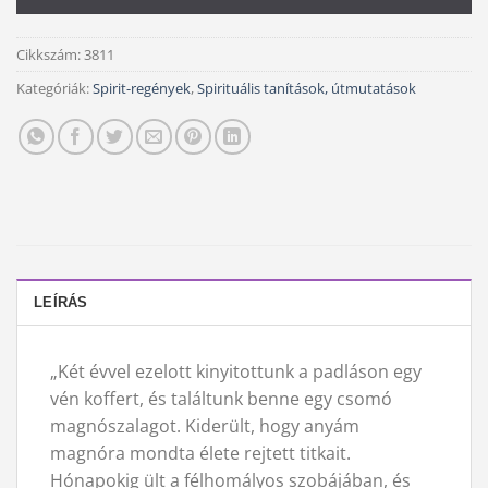
Cikkszám:
3811
Kategóriák:
Spirit-regények
,
Spirituális tanítások, útmutatások
LEÍRÁS
„Két évvel ezelott kinyitottunk a padláson egy
vén koffert, és találtunk benne egy csomó
magnószalagot. Kiderült, hogy anyám
magnóra mondta élete rejtett titkait.
Hónapokig ült a félhomályos szobájában, és