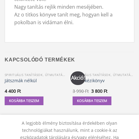
Nagy tanítás rejlik minden meséjében.
Az o titkos könyve tanít meg, hogyan kell a
pokolban is vidáman élni.
KAPCSOLÓDÓ TERMÉKEK
SPIRITUÁLIS TANÍTÁSOK, ÚTMUTATÁSOK
SPIRITUÁLIS TANÍTÁSOK, ÚTMUTATÁSOK
Akció!
Játszmák nélkül
Tarot kézikönyv
Original
Current
4 400
Ft
3 990
Ft
3 800
Ft
price
price
was:
is:
KOSÁRBA TESZEM
KOSÁRBA TESZEM
3
3
990 Ft.
800 Ft.
A legjobb élmény biztosítása érdekében olyan
technológiákat használunk, mint a cookie-k az
eszközadatok tárolására és/vagy eléréséhez. Ha