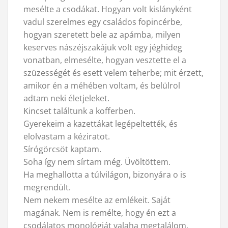
mesélte a csodákat. Hogyan volt kislányként
vadul szerelmes egy családos fopincérbe,
hogyan szeretett bele az apámba, milyen
keserves nászéjszakájuk volt egy jéghideg
vonatban, elmesélte, hogyan vesztette el a
szüzességét és esett velem teherbe; mit érzett,
amikor én a méhében voltam, és belülrol
adtam neki életjeleket.
Kincset találtunk a kofferben.
Gyerekeim a kazettákat legépeltették, és
elolvastam a kéziratot.
Sírógörcsöt kaptam.
Soha így nem sírtam még. Üvöltöttem.
Ha meghallotta a túlvilágon, bizonyára o is
megrendült.
Nem nekem mesélte az emlékeit. Saját
magának. Nem is remélte, hogy én ezt a
csodálatos monológját valaha megtalálom.