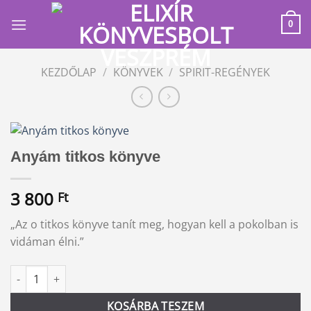
Skip
to
0
content
KEZDŐLAP
/
KÖNYVEK
/
SPIRIT-REGÉNYEK
Anyám titkos könyve
3 800
Ft
„Az o titkos könyve tanít meg, hogyan kell a pokolban is
vidáman élni.”
Anyám titkos könyve mennyiség
Alternative:
KOSÁRBA TESZEM