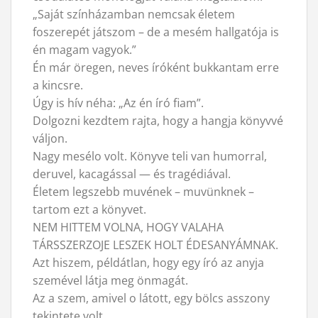
„Saját színházamban nemcsak életem
foszerepét játszom – de a mesém hallgatója is
én magam vagyok.”
Én már öregen, neves íróként bukkantam erre
a kincsre.
Úgy is hív néha: „Az én író fiam”.
Dolgozni kezdtem rajta, hogy a hangja könyvvé
váljon.
Nagy mesélo volt. Könyve teli van humorral,
deruvel, kacagással — és tragédiával.
Életem legszebb muvének – muvünknek –
tartom ezt a könyvet.
NEM HITTEM VOLNA, HOGY VALAHA
TÁRSSZERZOJE LESZEK HOLT ÉDESANYÁMNAK.
Azt hiszem, példátlan, hogy egy író az anyja
szemével látja meg önmagát.
Az a szem, amivel o látott, egy bölcs asszony
tekintete volt.