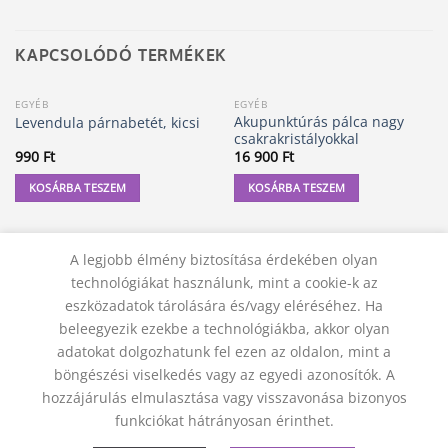
KAPCSOLÓDÓ TERMÉKEK
EGYÉB
EGYÉB
Akupunktúrás pálca nagy
Levendula párnabetét, kicsi
csakrakristályokkal
990
Ft
16 900
Ft
KOSÁRBA TESZEM
KOSÁRBA TESZEM
A legjobb élmény biztosítása érdekében olyan
technológiákat használunk, mint a cookie-k az
eszközadatok tárolására és/vagy eléréséhez. Ha
beleegyezik ezekbe a technológiákba, akkor olyan
adatokat dolgozhatunk fel ezen az oldalon, mint a
böngészési viselkedés vagy az egyedi azonosítók. A
hozzájárulás elmulasztása vagy visszavonása bizonyos
KAPCSOLAT
ADATVÉDELMI NYILATKOZAT
ÁSZF
funkciókat hátrányosan érinthet.
JOGI NYILATKOZAT
SZÁLLÍTÁSI FELTÉTELEK
ELÁLLÁS A SZERZŐDÉSTŐL