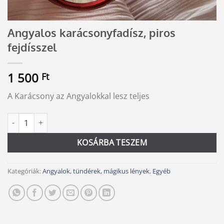
Angyalos karácsonyfadísz, piros
fejdísszel
1 500
Ft
A Karácsony az Angyalokkal lesz teljes
Angyalos karácsonyfadísz, piros fejdísszel mennyiség
Alternative:
KOSÁRBA TESZEM
Kategóriák:
Angyalok, tündérek, mágikus lények
,
Egyéb