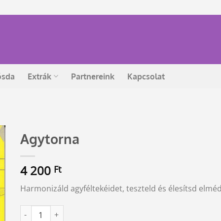
ósda
Extrák
Partnereink
Kapcsolat
Agytorna
4 200
Ft
Harmonizáld agyféltekéidet, teszteld és élesítsd elméd
Agytorna mennyiség
Alternative: