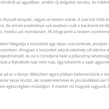
örténik az agyadban, amikor új dolgokat tanulsz, és mikén
 Russell könyvét, vegyes érzéseim voltak. A szerzok több 
e, de ennek eredménye sok esetben csak a barátaink körébe
lent, mintha azt mondanám, 95 kilogramm a testem izomtö
teken! Megadja a tiszteletet egy olyan szervünknek, amelye
szemben. Ahogyan a testünket edzük valamely cél elérése 
teljesítményét, és ne is törodjünk bele a pillanatnyi leheto
juk a fejlodését nap mint nap, úgy tehetünk a saját agyunké
 ad ez a könyv. Miközben egyre jobban belemerülünk a tesz
ter kezei között, aki szakértelemmel és jószándékkal van f
letes egészségben muködjön. A mester mi magunk vagyunk. 