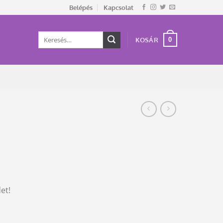
Belépés
Kapcsolat
Keresés
0
KOSÁR
a
következőre:
et!