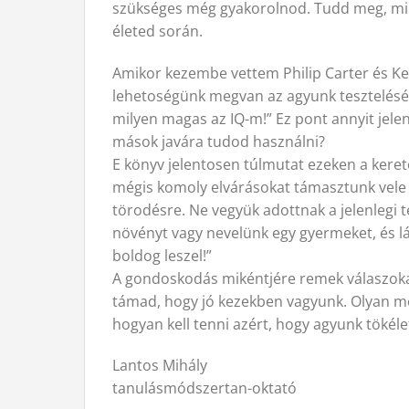
szükséges még gyakorolnod. Tudd meg, mi t
életed során.
Amikor kezembe vettem Philip Carter és Ken
lehetoségünk megvan az agyunk tesztelésér
milyen magas az IQ-m!” Ez pont annyit je
mások javára tudod használni?
E könyv jelentosen túlmutat ezeken a kere
mégis komoly elvárásokat támasztunk vele 
törodésre. Ne vegyük adottnak a jelenlegi 
növényt vagy nevelünk egy gyermeket, és lát
boldog leszel!”
A gondoskodás mikéntjére remek válaszokat
támad, hogy jó kezekben vagyunk. Olyan mes
hogyan kell tenni azért, hogy agyunk töké
Lantos Mihály
tanulásmódszertan-oktató