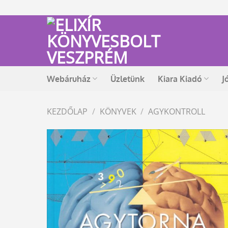
Skip
to
content
Webáruház
Üzletünk
Kiara Kiadó
J
KEZDŐLAP
/
KÖNYVEK
/
AGYKONTROLL