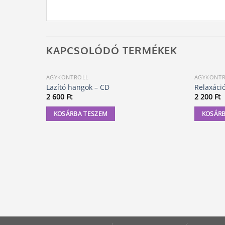
KAPCSOLÓDÓ TERMÉKEK
AGYKONTROLL
AGYKONT
Lazító hangok – CD
Relaxáci
2 600
Ft
2 200
Ft
KOSÁRBA TESZEM
KOSÁRB