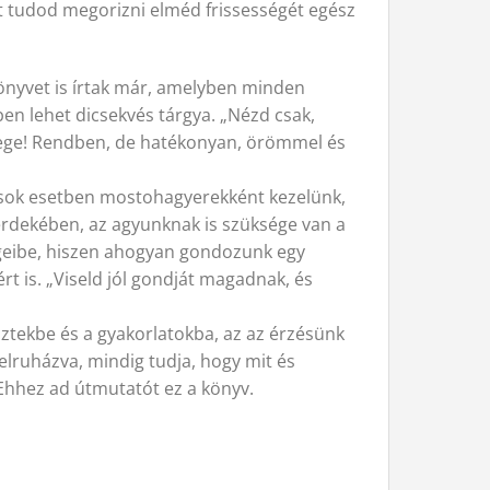
t tudod megorizni elméd frissességét egész
könyvet is írtak már, amelyben minden
n lehet dicsekvés tárgya. „Nézd csak,
mege! Rendben, de hatékonyan, örömmel és
t sok esetben mostohagyerekként kezelünk,
érdekében, az agyunknak is szüksége van a
ségeibe, hiszen ahogyan gondozunk egy
rt is. „Viseld jól gondját magadnak, és
tekbe és a gyakorlatokba, az az érzésünk
elruházva, mindig tudja, hogy mit és
Ehhez ad útmutatót ez a könyv.