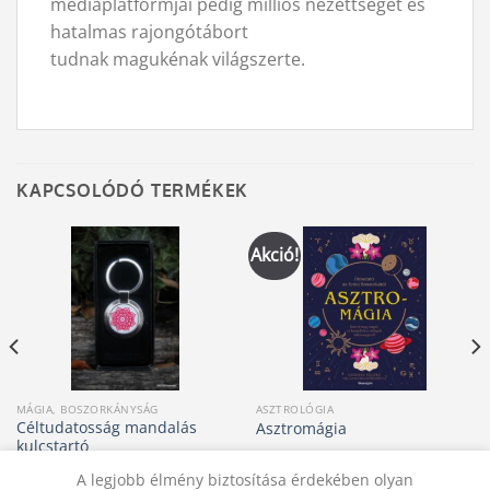
médiaplatformjai pedig milliós nézettséget és
hatalmas rajongótábort
tudnak magukénak világszerte.
KAPCSOLÓDÓ TERMÉKEK
Akció!
MÁGIA, BOSZORKÁNYSÁG
ASZTROLÓGIA
Céltudatosság mandalás
Asztromágia
kulcstartó
Original
Current
1 500
Ft
5 490
Ft
5 200
Ft
price
price
A legjobb élmény biztosítása érdekében olyan