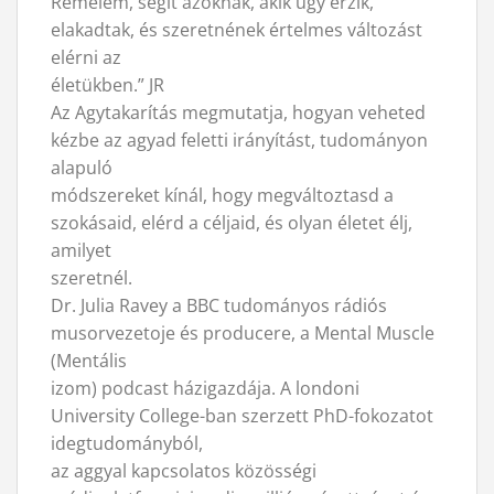
Remélem, segít azoknak, akik úgy érzik,
elakadtak, és szeretnének értelmes változást
elérni az
életükben.” JR
Az Agytakarítás megmutatja, hogyan veheted
kézbe az agyad feletti irányítást, tudományon
alapuló
módszereket kínál, hogy megváltoztasd a
szokásaid, elérd a céljaid, és olyan életet élj,
amilyet
szeretnél.
Dr. Julia Ravey a BBC tudományos rádiós
musorvezetoje és producere, a Mental Muscle
(Mentális
izom) podcast házigazdája. A londoni
University College-ban szerzett PhD-fokozatot
idegtudományból,
az aggyal kapcsolatos közösségi