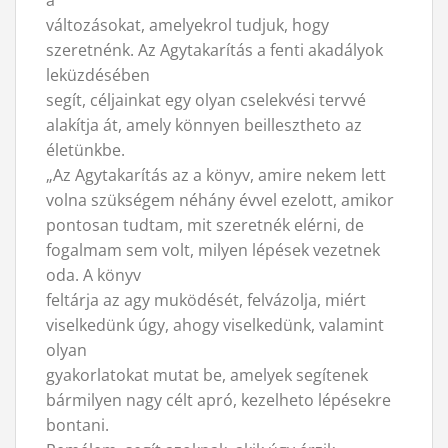
a
változásokat, amelyekrol tudjuk, hogy
szeretnénk. Az Agytakarítás a fenti akadályok
leküzdésében
segít, céljainkat egy olyan cselekvési tervvé
alakítja át, amely könnyen beillesztheto az
életünkbe.
„Az Agytakarítás az a könyv, amire nekem lett
volna szükségem néhány évvel ezelott, amikor
pontosan tudtam, mit szeretnék elérni, de
fogalmam sem volt, milyen lépések vezetnek
oda. A könyv
feltárja az agy muködését, felvázolja, miért
viselkedünk úgy, ahogy viselkedünk, valamint
olyan
gyakorlatokat mutat be, amelyek segítenek
bármilyen nagy célt apró, kezelheto lépésekre
bontani.