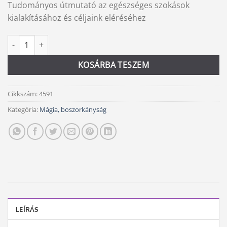
Tudományos útmutató az egészséges szokások
kialakításához és céljaink eléréséhez
Agytakarítás mennyiség
Alternative:
KOSÁRBA TESZEM
Cikkszám:
4591
Kategória:
Mágia, boszorkányság
LEÍRÁS