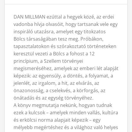
DAN MILLMAN ezúttal a hegyek közé, az erdei
vadonba hívja olvasóit, hogy tartsanak vele egy
inspiráló utazásra, amelyet egy titokzatos
Bölcs társaságában tesz meg. Próbákon,
tapasztalatokon és szórakoztató történeteken
keresztül vezeti a Bölcs a fohost a 12
princípium, a Szellem törvényei
megismeréséhez, amelyek az emberi lét alapját
képezik: az egyensúly, a döntés, a folyamat, a
jelenlét, az irgalom, a hit, az elvárás, az
önazonosság, a cselekvés, a körforgás, az
önátadás és az egység törvényéhez.
A könyv megmutatja nekünk, hogyan tudnak
ezek a kulcsok – amelyek minden vallás, kultúra
és erkölcsi norma alapjait képezik – egy
mélyebb megértéshez és a világhoz való helyes