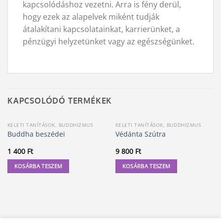
kapcsolódáshoz vezetni. Arra is fény derül,
hogy ezek az alapelvek miként tudják
átalakítani kapcsolatainkat, karrierünket, a
pénzügyi helyzetünket vagy az egészségünket.
KAPCSOLÓDÓ TERMÉKEK
KELETI TANÍTÁSOK, BUDDHIZMUS
KELETI TANÍTÁSOK, BUDDHIZMUS
Buddha beszédei
Védánta Szútra
1 400
Ft
9 800
Ft
KOSÁRBA TESZEM
KOSÁRBA TESZEM