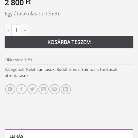
2 800
Ft
Egy átalakulás története
A szellem törvényei mennyiség
Alternative:
KOSÁRBA TESZEM
Cikkszám:
3151
Kategóriák:
Keleti tanítások, Buddhizmus
,
Spirituális tanítások,
útmutatások
LEÍRÁS