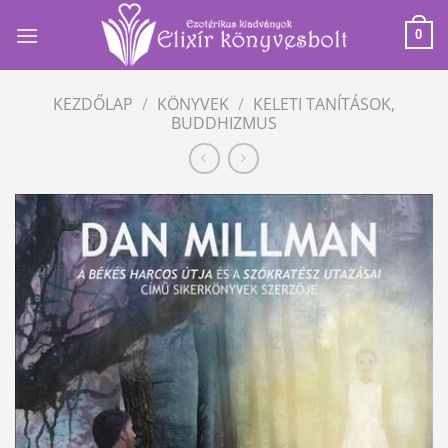
Skip
to
0
content
KEZDŐLAP
/
KÖNYVEK
/
KELETI TANÍTÁSOK,
BUDDHIZMUS