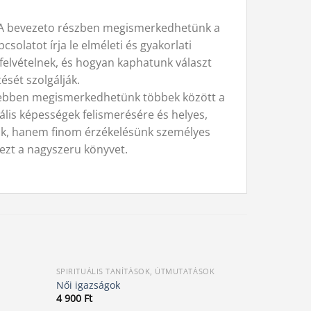
t. A bevezeto részben megismerkedhetünk a
solatot írja le elméleti és gyakorlati
felvételnek, és hogyan kaphatunk választ
ését szolgálják.
lyebben megismerkedhetünk többek között a
diális képességek felismerésére és helyes,
ítik, hanem finom érzékelésünk személyes
 ezt a nagyszeru könyvet.
SPIRITUÁLIS TANÍTÁSOK, ÚTMUTATÁSOK
MAGYARSÁG
Női igazságok
Yotengrit 
4 900
Ft
2 900
Ft