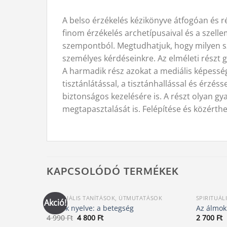
A belso érzékelés kézikönyve átfogóan és 
finom érzékelés archetípusaival és a szellem
szempontból. Megtudhatjuk, hogy milyen sz
személyes kérdéseinkre. Az elméleti részt gy
A harmadik rész azokat a mediális képess
tisztánlátással, a tisztánhallással és érzés
biztonságos kezelésére is. A részt olyan g
megtapasztalását is. Felépítése és közérth
KAPCSOLÓDÓ TERMÉKEK
SPIRITUÁLIS TANÍTÁSOK, ÚTMUTATÁSOK
SPIRITUÁL
Akció!
A lélek nyelve: a betegség
Az álmok
Original
Current
4 990
Ft
4 800
Ft
2 700
Ft
price
price