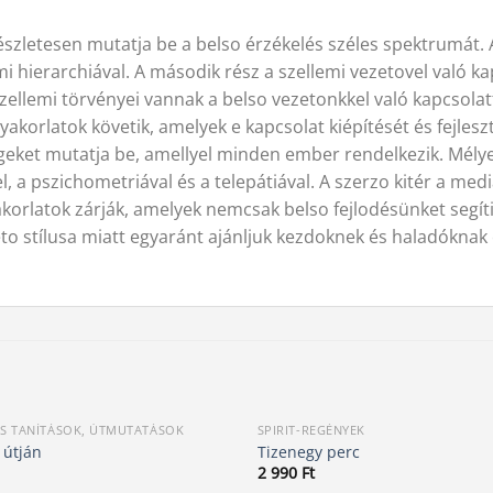
részletesen mutatja be a belso érzékelés széles spektrumá
i hierarchiával. A második rész a szellemi vezetovel való kapc
ellemi törvényei vannak a belso vezetonkkel való kapcsolat
akorlatok követik, amelyek e kapcsolat kiépítését és fejleszt
égeket mutatja be, amellyel minden ember rendelkezik. Mé
sel, a pszichometriával és a telepátiával. A szerzo kitér a me
yakorlatok zárják, amelyek nemcsak belso fejlodésünket seg
eto stílusa miatt egyaránt ajánljuk kezdoknek és haladóknak
IS TANÍTÁSOK, ÚTMUTATÁSOK
SPIRIT-REGÉNYEK
 útján
Tizenegy perc
2 990
Ft