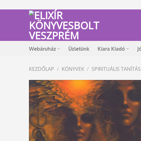
Skip
to
content
Webáruház
Üzletünk
Kiara Kiadó
J
KEZDŐLAP
/
KÖNYVEK
/
SPIRITUÁLIS TANÍT