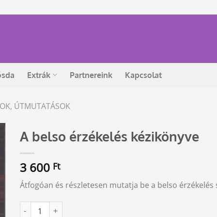
ósda
Extrák
Partnereink
Kapcsolat
ÁSOK, ÚTMUTATÁSOK
A belso érzékelés kézikönyve
3 600
Ft
Átfogóan és részletesen mutatja be a belso érzékelés
A belso érzékelés kézikönyve mennyiség
Alternative: