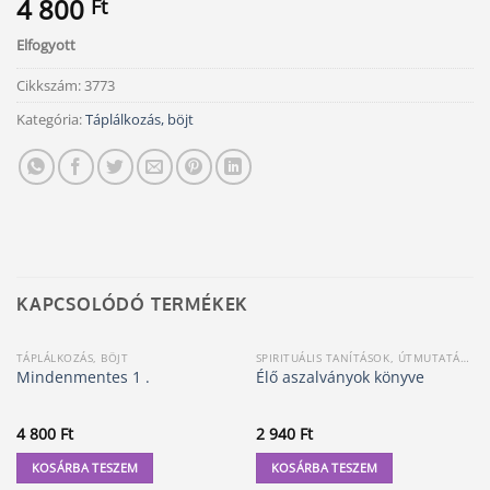
4 800
Ft
Elfogyott
Cikkszám:
3773
Kategória:
Táplálkozás, böjt
KAPCSOLÓDÓ TERMÉKEK
TÁPLÁLKOZÁS, BÖJT
SPIRITUÁLIS TANÍTÁSOK, ÚTMUTATÁSOK
Mindenmentes 1 .
Élő aszalványok könyve
4 800
Ft
2 940
Ft
KOSÁRBA TESZEM
KOSÁRBA TESZEM