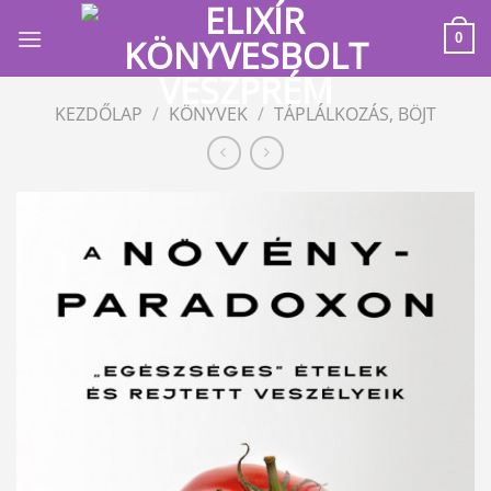
Skip
to
0
content
KEZDŐLAP
/
KÖNYVEK
/
TÁPLÁLKOZÁS, BÖJT