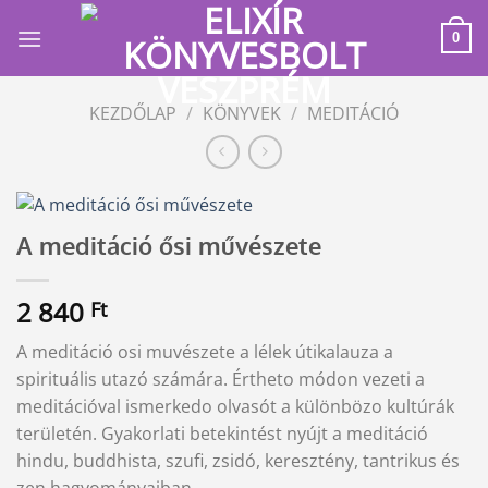
Skip
to
0
content
KEZDŐLAP
/
KÖNYVEK
/
MEDITÁCIÓ
A meditáció ősi művészete
2 840
Ft
A meditáció osi muvészete a lélek útikalauza a
spirituális utazó számára. Értheto módon vezeti a
meditációval ismerkedo olvasót a különbözo kultúrák
területén. Gyakorlati betekintést nyújt a meditáció
hindu, buddhista, szufi, zsidó, keresztény, tantrikus és