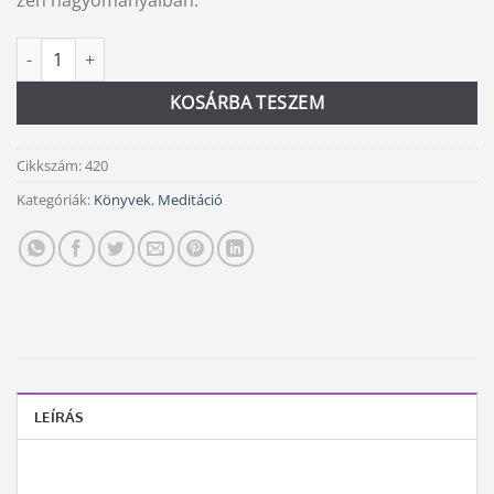
zen hagyományaiban.
A meditáció ősi művészete mennyiség
Alternative:
KOSÁRBA TESZEM
Cikkszám:
420
Kategóriák:
Könyvek
,
Meditáció
LEÍRÁS