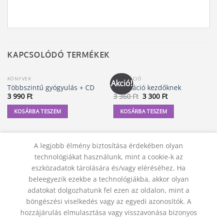
KAPCSOLÓDÓ TERMÉKEK
KÖNYVEK
MEDITÁCIÓ
Akció!
Többszintű gyógyulás + CD
Meditáció kezdőknek
Original
Current
3 990
Ft
3 360
Ft
3 300
Ft
price
price
was:
is:
KOSÁRBA TESZEM
KOSÁRBA TESZEM
3
3
360 Ft.
300 Ft.
A legjobb élmény biztosítása érdekében olyan
technológiákat használunk, mint a cookie-k az
eszközadatok tárolására és/vagy eléréséhez. Ha
beleegyezik ezekbe a technológiákba, akkor olyan
adatokat dolgozhatunk fel ezen az oldalon, mint a
böngészési viselkedés vagy az egyedi azonosítók. A
hozzájárulás elmulasztása vagy visszavonása bizonyos