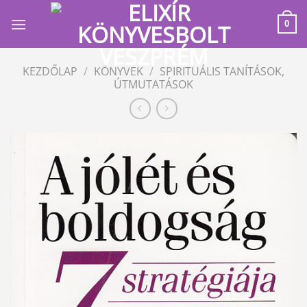
Skip
to
0
content
KEZDŐLAP
/
KÖNYVEK
/
SPIRITUÁLIS TANÍTÁSOK,
ÚTMUTATÁSOK