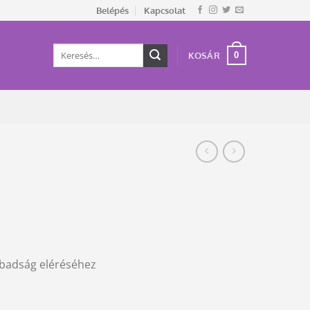
Belépés
Kapcsolat
Keresés
0
KOSÁR
a
következőre:
abadság eléréséhez