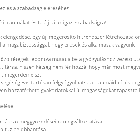
ez és a szabadság eléréséhez
li traumákat és találj rá az igazi szabadságra!
k elengedése, egy új, megerosíto hitrendszer létrehozása 
a magabiztossággal, hogy erosek és alkalmasak vagyunk – bá
zo rétegeit lebontva mutatja be a gyógyuláshoz vezeto utat
itársa, hiszen kétség nem fér hozzá, hogy már most megva
mit megérdemelsz.
 segítségével tartósan felgyógyulhatsz a traumáidból és be
yen hozzáférheto gyakorlatokkal új magasságokat tapasztal
melése
korlátozó meggyozodéseink megváltoztatása
go tuz belobbantása