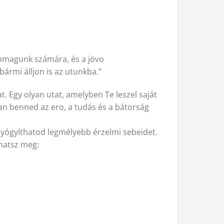
önmagunk számára, és a jövo
rmi álljon is az utunkba.”
. Egy olyan utat, amelyben Te leszel saját
n benned az ero, a tudás és a bátorság
gyógyíthatod legmélyebb érzelmi sebeidet.
hatsz meg: