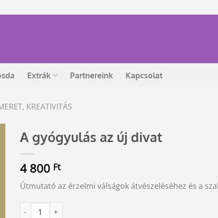
ósda
Extrák
Partnereink
Kapcsolat
MERET, KREATIVITÁS
A gyógyulás az új divat
4 800
Ft
Útmutató az érzelmi válságok átvészeléséhez és a sz
A gyógyulás az új divat mennyiség
Alternative: