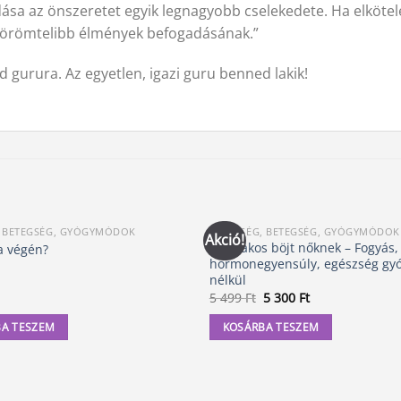
ása az önszeretet egyik legnagyobb cselekedete. Ha elkötel
z örömtelibb élmények befogadásának.”
gurura. Az egyetlen, igazi guru benned lakik!
, BETEGSÉG, GYÓGYMÓDOK
EGÉSZSÉG, BETEGSÉG, GYÓGYMÓDOK
Akció!
Időszakos böjt nőknek – Fogyás,
a végén?
hormonegyensúly, egészség gy
nélkül
Original
Current
5 499
Ft
5 300
Ft
price
price
was:
is:
A TESZEM
KOSÁRBA TESZEM
5
5
499 Ft.
300 Ft.