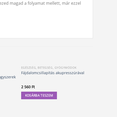
ezed magad a folyamat mellett, már ezzel
EGÉSZSÉG, BETEGSÉG, GYÓGYMÓDOK
EGÉSZSÉG, 
Fájdalomcsillapítás akupresszúrával
Szülés után
ógyszerek
2 560
Ft
3 000
Ft
KOSÁRBA TESZEM
KOSÁRBA