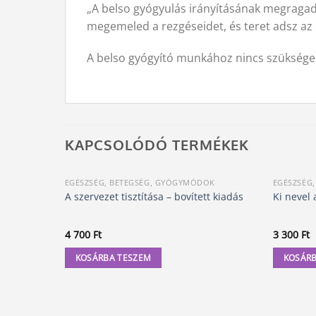
„A belso gyógyulás irányításának megragad
megemeled a rezgéseidet, és teret adsz a
A belso gyógyító munkához nincs szükséged 
KAPCSOLÓDÓ TERMÉKEK
EGÉSZSÉG, BETEGSÉG, GYÓGYMÓDOK
EGÉSZSÉG
A szervezet tisztítása – bovített kiadás
Ki nevel 
4 700
Ft
3 300
Ft
KOSÁRBA TESZEM
KOSÁRB