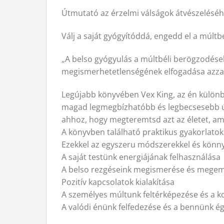
Útmutató az érzelmi válságok átvészeléséh
Válj a saját gyógyítóddá, engedd el a múltbé
„A belso gyógyulás a múltbéli berögzodése
megismerhetetlenségének elfogadása azzal 
Legújabb könyvében Vex King, az én különbö
magad legmegbízhatóbb és legbecsesebb út
ahhoz, hogy megteremtsd azt az életet, a
A könyvben található praktikus gyakorlatok
Ezekkel az egyszeru módszerekkel és könn
A saját testünk energiájának felhasználása
A belso rezgéseink megismerése és mege
Pozitív kapcsolatok kialakítása
A személyes múltunk feltérképezése és a 
A valódi énünk felfedezése és a bennünk é