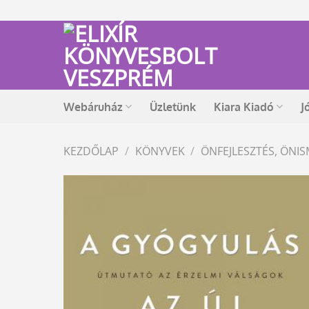
Skip
to
content
Webáruház
Üzletünk
Kiara Kiadó
J
KEZDŐLAP
/
KÖNYVEK
/
ÖNFEJLESZTÉS, ÖNIS