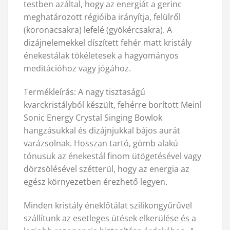
testben azáltal, hogy az energiát a gerinc
meghatározott régióiba irányítja, felülről
(koronacsakra) lefelé (gyökércsakra). A
dizájnelemekkel díszített fehér matt kristály
énekestálak tökéletesek a hagyományos
meditációhoz vagy jógához.
Termékleírás: A nagy tisztaságú
kvarckristályból készült, fehérre borított Meinl
Sonic Energy Crystal Singing Bowlok
hangzásukkal és dizájnjukkal bájos aurát
varázsolnak. Hosszan tartó, gömb alakú
tónusuk az énekestál finom ütögetésével vagy
dörzsölésével szétterül, hogy az energia az
egész környezetben érezhető legyen.
Minden kristály éneklőtálat szilikongyűrűvel
szállítunk az esetleges ütések elkerülése és a