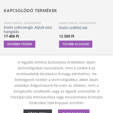
KAPCSOLÓDÓ TERMÉKEK
HANGTERÁPIA, HANGSZEREK
HANGTERÁPIA, HANGSZEREK
ELFOGYOTT
Koshi szélcsengő, AQUA (víz)
Koshi szállító tok
hangolás
17 400
Ft
12 500
Ft
KOSÁRBA TESZEM
TOVÁBB OLVASOM
A legjobb élmény biztosítása érdekében olyan
technológiákat használunk, mint a cookie-k az
eszközadatok tárolására és/vagy eléréséhez. Ha
beleegyezik ezekbe a technológiákba, akkor olyan
adatokat dolgozhatunk fel ezen az oldalon, mint a
böngészési viselkedés vagy az egyedi azonosítók. A
hozzájárulás elmulasztása vagy visszavonása bizonyos
KAPCSOLAT
ADATVÉDELMI NYILATKOZAT
ÁSZF
funkciókat hátrányosan érinthet.
JOGI NYILATKOZAT
SZÁLLÍTÁSI FELTÉTELEK
ELÁLLÁS A SZERZŐDÉSTŐL