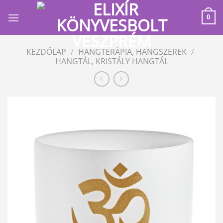
Skip
to
0
content
KEZDŐLAP
/
HANGTERÁPIA, HANGSZEREK
/
HANGTÁL, KRISTÁLY HANGTÁL