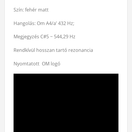
Szín: fehér matt
Hangolás: Om A4/a’ 432 Hz;
Megjegyzés C#5 ~ 544,29 Hz
Rendkívül hosszan tartó rezonancia
Nyomtatott OM logó