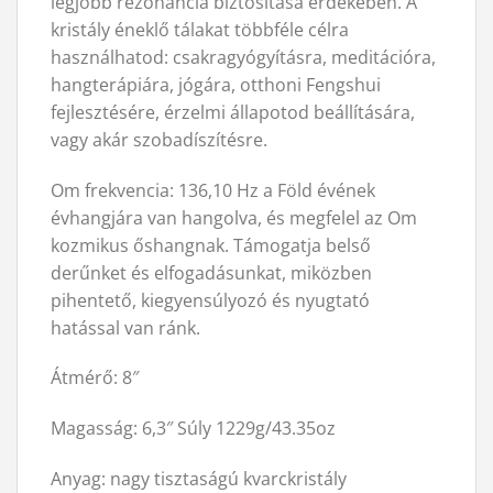
legjobb rezonancia biztosítása érdekében. A
kristály éneklő tálakat többféle célra
használhatod: csakragyógyításra, meditációra,
hangterápiára, jógára, otthoni Fengshui
fejlesztésére, érzelmi állapotod beállítására,
vagy akár szobadíszítésre.
Om frekvencia: 136,10 Hz a Föld évének
évhangjára van hangolva, és megfelel az Om
kozmikus őshangnak. Támogatja belső
derűnket és elfogadásunkat, miközben
pihentető, kiegyensúlyozó és nyugtató
hatással van ránk.
Átmérő: 8″
Magasság: 6,3″ Súly 1229g/43.35oz
Anyag: nagy tisztaságú kvarckristály