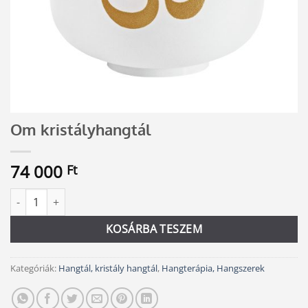
Om kristályhangtál
74 000
Ft
Om kristályhangtál mennyiség
Alternative:
KOSÁRBA TESZEM
Kategóriák:
Hangtál, kristály hangtál
,
Hangterápia, Hangszerek