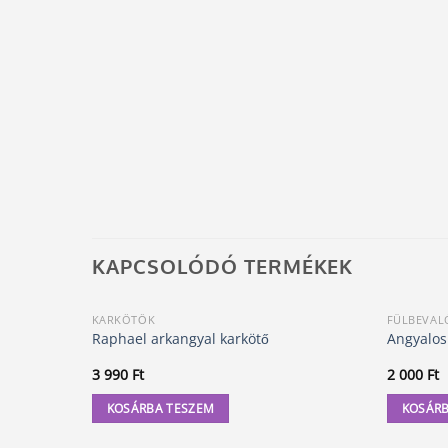
KAPCSOLÓDÓ TERMÉKEK
KARKÖTŐK
FÜLBEVAL
Raphael arkangyal karkötő
Angyalos
3 990
Ft
2 000
Ft
KOSÁRBA TESZEM
KOSÁRB