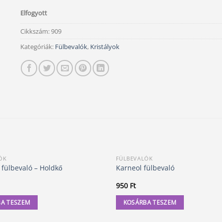
Elfogyott
Cikkszám:
909
Kategóriák:
Fülbevalók
,
Kristályok
ÓK
FÜLBEVALÓK
 fülbevaló – Holdkő
Karneol fülbevaló
950
Ft
A TESZEM
KOSÁRBA TESZEM