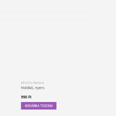
KRISTÁLYMÁGIA
FÜLBEVALÓ
Domború b
Holdkő, nyers
Tigrisszem
990
Ft
1 500
Ft
KOSÁRBA TESZEM
KOSÁRBA