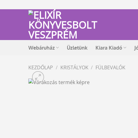
Skip
to
content
Webáruház
Üzletünk
Kiara Kiadó
J
KEZDŐLAP
/
KRISTÁLYOK
/
FÜLBEVALÓK