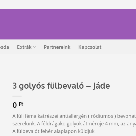
ósda
Extrák
Partnereink
Kapcsolat
3 golyós fülbevaló – Jáde
0
Ft
A füli fémalkatrészei antiallergén ( ródiumos ) bevona
szerelünk. A féldrágako golyók átméroje 4 mm, az anya
A fülbevalót fehér alaplapon küldjük.