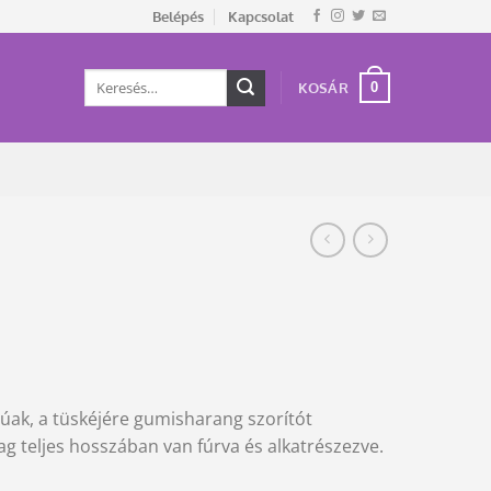
Belépés
Kapcsolat
Keresés
0
KOSÁR
a
következőre:
túak, a tüskéjére gumisharang szorítót
g teljes hosszában van fúrva és alkatrészezve.