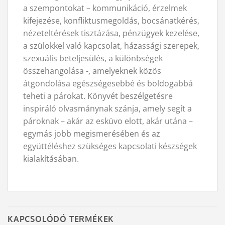
a szempontokat – kommunikáció, érzelmek
kifejezése, konfliktusmegoldás, bocsánatkérés,
nézeteltérések tisztázása, pénzügyek kezelése,
a szülokkel való kapcsolat, házassági szerepek,
szexuális beteljesülés, a különbségek
összehangolása -, amelyeknek közös
átgondolása egészségesebbé és boldogabbá
teheti a párokat. Könyvét beszélgetésre
inspiráló olvasmánynak szánja, amely segít a
pároknak – akár az esküvo elott, akár utána –
egymás jobb megismerésében és az
együttéléshez szükséges kapcsolati készségek
kialakításában.
KAPCSOLÓDÓ TERMÉKEK