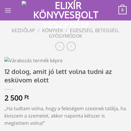
Skip
to
0
content
KEZDŐLAP
/
KÖNYVEK
/
EGÉSZSÉG, BETEGSÉG,
GYÓGYMÓDOK
12 dolog, amit jó lett volna tudni az
esküvom elott
2 500
Ft
„Ha tudtam volna, hogy a feleségem szexinek találja, ha
kiviszem a szemetet, akkor naponta kétszer is
megtettem volna!”