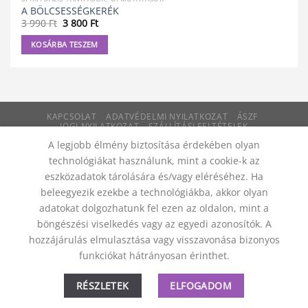
A BÖLCSESSÉGKERÉK
Original
Current
3 990
Ft
3 800
Ft
price
price
was:
is:
KOSÁRBA TESZEM
3
3
990 Ft.
800 Ft.
KAPCSOLAT
ADATVÉDELMI NYILATKOZAT
ÁSZF
JOGI NYILATKOZAT
SZÁLLÍTÁSI FELTÉTELEK
ELÁLLÁS A SZERZŐDÉSTŐL
A legjobb élmény biztosítása érdekében olyan
© 2012 - 2026 Trigon 9000 Kft.
technológiákat használunk, mint a cookie-k az
eszközadatok tárolására és/vagy eléréséhez. Ha
beleegyezik ezekbe a technológiákba, akkor olyan
adatokat dolgozhatunk fel ezen az oldalon, mint a
böngészési viselkedés vagy az egyedi azonosítók. A
hozzájárulás elmulasztása vagy visszavonása bizonyos
funkciókat hátrányosan érinthet.
RÉSZLETEK
ELFOGADOM