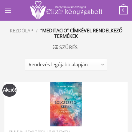
Skip
to
0
content
KEZDŐLAP
/
“MEDITACIO” CÍMKÉVEL RENDELKEZŐ
TERMÉKEK
SZŰRÉS
Akció!
SPIRITUÁLIS TANÍTÁSOK, ÚTMUTATÁSOK