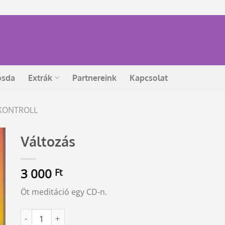
ósda
Extrák
Partnereink
Kapcsolat
KONTROLL
Változás
3 000
Ft
Öt meditáció egy CD-n.
Változás mennyiség
Alternative: