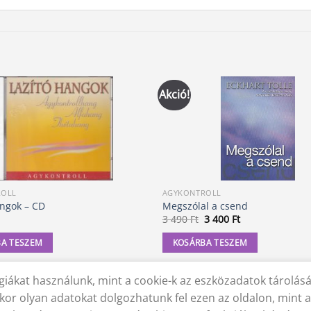
Akció!
ROLL
AGYKONTROLL
angok – CD
Megszólal a csend
Original
Current
3 490
Ft
3 400
Ft
price
price
was:
is:
A TESZEM
KOSÁRBA TESZEM
3
3
490 Ft.
400 Ft.
iákat használunk, mint a cookie-k az eszközadatok tárolás
 NYILATKOZAT
SZÁLLÍTÁSI FELTÉTELEK
ELÁLLÁS A SZERZŐDÉSTŐL
kor olyan adatokat dolgozhatunk fel ezen az oldalon, mint 