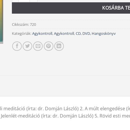
KOSÁRBA T
Cikkszám:
720
Kategóriák:
Agykontroll
,
Agykontroll
,
CD, DVD, Hangoskönyv
 meditáció (írta: dr. Domján László) 2. A múlt elengedése (ír
Jelenlét-meditáció (írta: dr. Domján László) 5. Rövid esti med