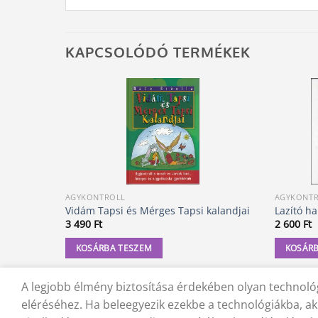
KAPCSOLÓDÓ TERMÉKEK
AGYKONTROLL
AGYKONT
Vidám Tapsi és Mérges Tapsi kalandjai
Lazító h
3 490
Ft
2 600
Ft
KOSÁRBA TESZEM
KOSÁRB
A legjobb élmény biztosítása érdekében olyan technológ
KAPCSOLAT
ADATVÉDELMI NYILATKOZAT
ÁSZF
JOGI
eléréséhez. Ha beleegyezik ezekbe a technológiákba, ak