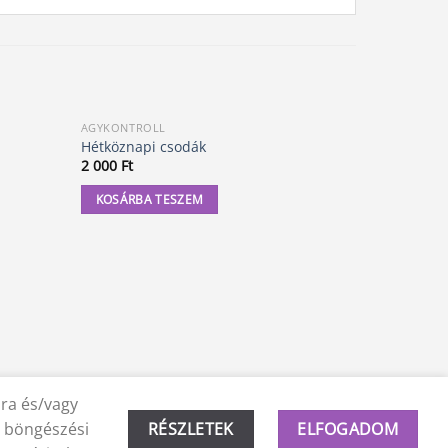
AGYKONTROLL
AGYKONTRO
Hétköznapi csodák
Útravaló A
2 000
Ft
2 500
Ft
KOSÁRBA TESZEM
KOSÁRBA
ára és/vagy
a böngészési
RÉSZLETEK
ELFOGADOM