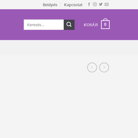
Belépés
Kapcsolat
Keresés
0
KOSÁR
a
következőre: