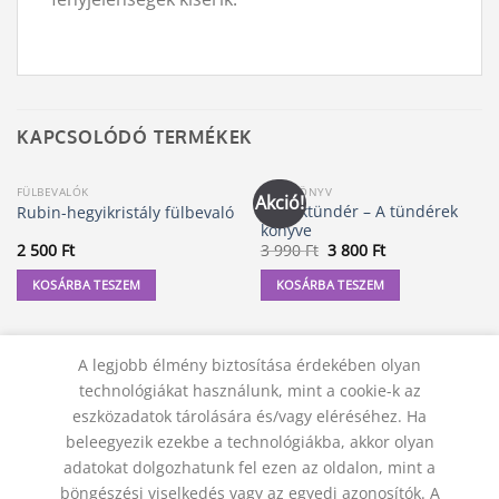
KAPCSOLÓDÓ TERMÉKEK
FÜLBEVALÓK
MESEKÖNYV
Akció!
A titoktündér – A tündérek
Rubin-hegyikristály fülbevaló
könyve
Original
Current
2 500
Ft
3 990
Ft
3 800
Ft
price
price
was:
is:
KOSÁRBA TESZEM
KOSÁRBA TESZEM
3
3
990 Ft.
800 Ft.
A legjobb élmény biztosítása érdekében olyan
technológiákat használunk, mint a cookie-k az
eszközadatok tárolására és/vagy eléréséhez. Ha
beleegyezik ezekbe a technológiákba, akkor olyan
adatokat dolgozhatunk fel ezen az oldalon, mint a
böngészési viselkedés vagy az egyedi azonosítók. A