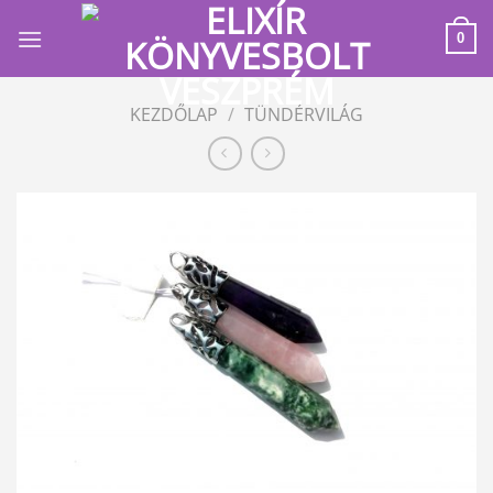
Skip
to
0
content
KEZDŐLAP
/
TÜNDÉRVILÁG