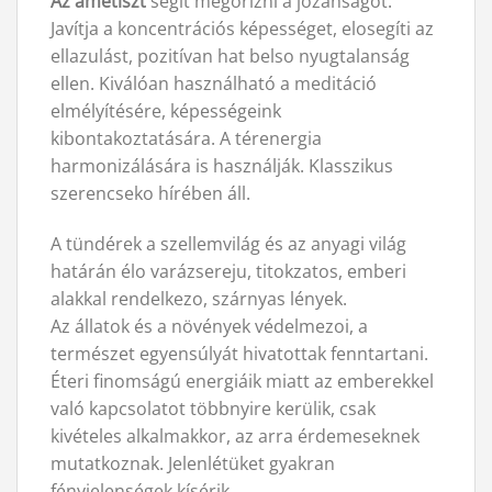
Az ametiszt
segít megorizni a józanságot.
Javítja a koncentrációs képességet, elosegíti az
ellazulást, pozitívan hat belso nyugtalanság
ellen. Kiválóan használható a meditáció
elmélyítésére, képességeink
kibontakoztatására. A térenergia
harmonizálására is használják. Klasszikus
szerencseko hírében áll.
A tündérek a szellemvilág és az anyagi világ
határán élo varázsereju, titokzatos, emberi
alakkal rendelkezo, szárnyas lények.
Az állatok és a növények védelmezoi, a
természet egyensúlyát hivatottak fenntartani.
Éteri finomságú energiáik miatt az emberekkel
való kapcsolatot többnyire kerülik, csak
kivételes alkalmakkor, az arra érdemeseknek
mutatkoznak. Jelenlétüket gyakran
fényjelenségek kísérik.