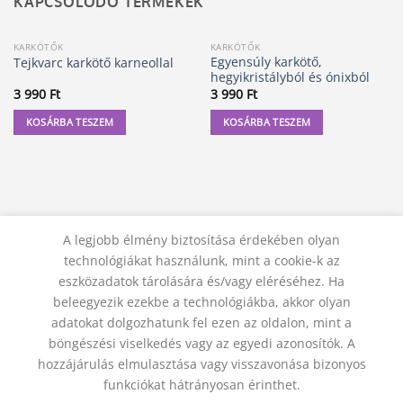
KAPCSOLÓDÓ TERMÉKEK
KARKÖTŐK
KARKÖTŐK
Egyensúly karkötő,
Tejkvarc karkötő karneollal
hegyikristályból és ónixból
3 990
Ft
3 990
Ft
KOSÁRBA TESZEM
KOSÁRBA TESZEM
A legjobb élmény biztosítása érdekében olyan
technológiákat használunk, mint a cookie-k az
eszközadatok tárolására és/vagy eléréséhez. Ha
beleegyezik ezekbe a technológiákba, akkor olyan
adatokat dolgozhatunk fel ezen az oldalon, mint a
KAPCSOLAT
ADATVÉDELMI NYILATKOZAT
ÁSZF
JOGI NYILATKOZAT
SZÁLLÍTÁSI FELTÉTELEK
böngészési viselkedés vagy az egyedi azonosítók. A
ELÁLLÁS A SZERZŐDÉSTŐL
hozzájárulás elmulasztása vagy visszavonása bizonyos
© 2012 - 2026 Trigon 9000 Kft.
funkciókat hátrányosan érinthet.