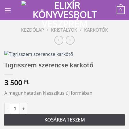
Skip
to
0
content
KEZDŐLAP
/
KRISTÁLYOK
/
KARKÖTŐK
Tigrisszem szerencse karkötő
3 500
Ft
A megunhatatlan klasszikus új formában
Tigrisszem szerencse karkötő mennyiség
Alternative:
KOSÁRBA TESZEM