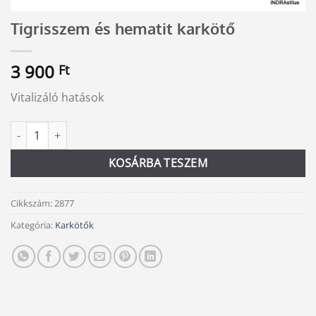
Tigrisszem és hematit karkötő
3 900
Ft
Vitalizáló hatások
Tigrisszem és hematit karkötő mennyiség
Alternative:
KOSÁRBA TESZEM
Cikkszám:
2877
Kategória:
Karkötők