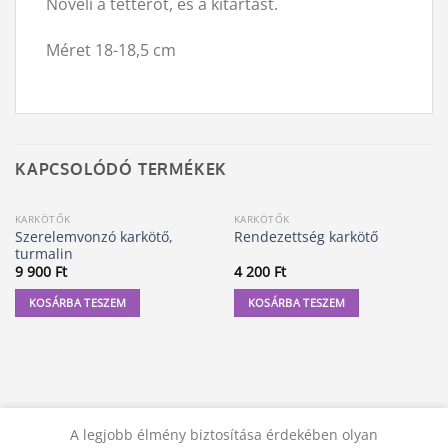
Növeli a tetterot, és a kitartást.
Méret 18-18,5 cm
KAPCSOLÓDÓ TERMÉKEK
KARKÖTŐK
KARKÖTŐK
Szerelemvonzó karkötő,
Rendezettség karkötő
turmalin
9 900
Ft
4 200
Ft
KOSÁRBA TESZEM
KOSÁRBA TESZEM
A legjobb élmény biztosítása érdekében olyan