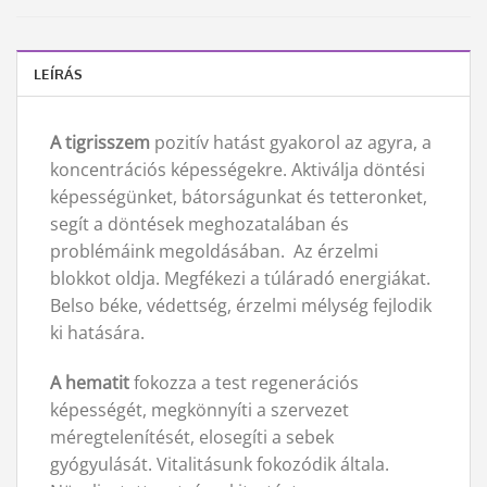
LEÍRÁS
A tigrisszem
pozitív hatást gyakorol az agyra, a
koncentrációs képességekre. Aktiválja döntési
képességünket, bátorságunkat és tetteronket,
segít a döntések meghozatalában és
problémáink megoldásában. Az érzelmi
blokkot oldja. Megfékezi a túláradó energiákat.
Belso béke, védettség, érzelmi mélység fejlodik
ki hatására.
A hematit
fokozza a test regenerációs
képességét, megkönnyíti a szervezet
méregtelenítését, elosegíti a sebek
gyógyulását. Vitalitásunk fokozódik általa.