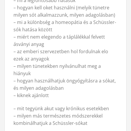
– mi a legfontosabb hatásuk
– hogyan kell oket használni (melyik tünetre
milyen sót alkalmazzunk, milyen adagolásban)
– mi a különbség a homeopátia és a Schüssler-
sók hatása között
– miért nem elegendo a táplálékkal felvett
ásványi anyag
– az emberi szervezetben hol fordulnak elo
ezek az anyagok
– milyen tünetekben nyilvánulhat meg a
hiányuk
– hogyan használhatjuk öngyógyításra a sókat,
és milyen adagolásban
– kiknek ajánlott
– mit tegyünk akut vagy krónikus esetekben
– milyen más természetes módszerekkel
kombinálhatjuk a Schüssler-sókat