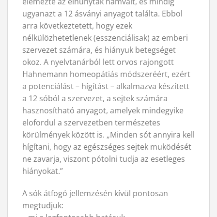
elemezte az elhunytak hamvait, és mindig
ugyanazt a 12 ásványi anyagot találta. Ebbol
arra következtetett, hogy ezek
nélkülözhetetlenek (esszenciálisak) az emberi
szervezet számára, és hiányuk betegséget
okoz. A nyelvtanárból lett orvos rajongott
Hahnemann homeopátiás módszeréért, ezért
a potenciálást – hígítást – alkalmazva készített
a 12 sóból a szervezet, a sejtek számára
hasznosítható anyagot, amelyek mindegyike
elofordul a szervezetben természetes
körülmények között is. „Minden sót annyira kell
hígítani, hogy az egészséges sejtek muködését
ne zavarja, viszont pótolni tudja az esetleges
hiányokat.”
A sók átfogó jellemzésén kívül pontosan
megtudjuk: