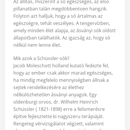
Az állítás, miszerint a só egészséges, az elso
pillanatban talán megdöbbentoen hangzik.
Folyton azt halljuk, hogy a só ártalmas az
egészségre, tehát veszélyes. A tengervízben,
amely minden élet alapja, az ásványi sók oldott
állapotban találhatók. Az igazság az, hogy só
nélkül nem lenne élet.
Mik azok a Schüssler-sók?
Jacob Moleschott holland kutató fedezte fel,
hogy az ember csak akkor marad egészséges,
ha mindig megfelelo mennyiségben állnak a
sejtek rendelkezésére az élethez
nélkülözhetetlen ásványi anyagok. Egy
oldenburgi orvos, dr. Wilhelm Heinrich
Schüssler ( 1821-1898) erre a felismerésre
építve fejlesztette ki nagyszeru terápiáját.
Rengeteg vérvizsgálatot végzett, valamint