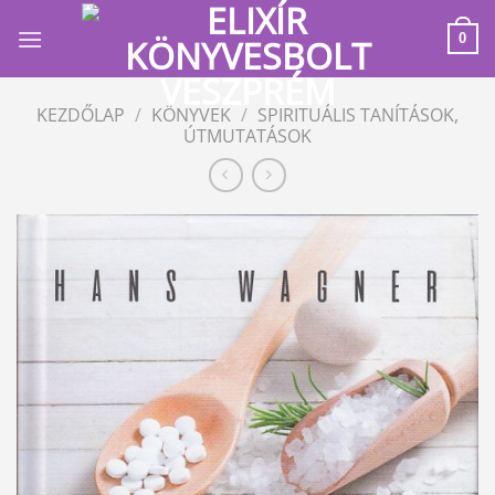
Skip
to
0
content
KEZDŐLAP
/
KÖNYVEK
/
SPIRITUÁLIS TANÍTÁSOK,
ÚTMUTATÁSOK