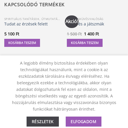
KAPCSOLÓDÓ TERMÉKEK
SPIRITUÁLIS TANÍTÁSOK, ÚTMUTATÁSOK
ÖSSZEESKÜVÉS/VALÓSÁG
Akció!
Tudat az érzések felett
Amer és a játszmák
Original
Current
5 100
Ft
1 500
Ft
1 400
Ft
price
price
was:
is:
KOSÁRBA TESZEM
KOSÁRBA TESZEM
1
1
500 Ft.
400 Ft.
A legjobb élmény biztosítása érdekében olyan
technológiákat használunk, mint a cookie-k az
eszközadatok tárolására és/vagy eléréséhez. Ha
beleegyezik ezekbe a technológiákba, akkor olyan
adatokat dolgozhatunk fel ezen az oldalon, mint a
böngészési viselkedés vagy az egyedi azonosítók. A
hozzájárulás elmulasztása vagy visszavonása bizonyos
KAPCSOLAT
ADATVÉDELMI NYILATKOZAT
ÁSZF
funkciókat hátrányosan érinthet.
JOGI NYILATKOZAT
SZÁLLÍTÁSI FELTÉTELEK
ELÁLLÁS A SZERZŐDÉSTŐL
RÉSZLETEK
ELFOGADOM
© 2012 - 2026 Trigon 9000 Kft.