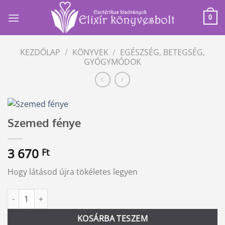
Skip
to
0
content
KEZDŐLAP
/
KÖNYVEK
/
EGÉSZSÉG, BETEGSÉG,
GYÓGYMÓDOK
Szemed fénye
3 670
Ft
Hogy látásod újra tökéletes legyen
Szemed fénye mennyiség
Alternative:
KOSÁRBA TESZEM