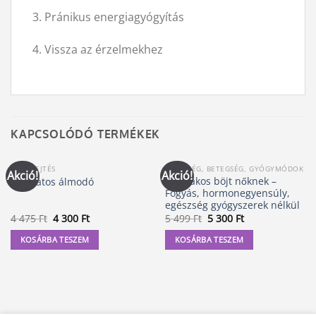
3. Pránikus energiagyógyítás
4. Vissza az érzelmekhez
KAPCSOLÓDÓ TERMÉKEK
ÁLOMFEJTÉS
EGÉSZSÉG, BETEGSÉG, GYÓGYMÓDOK
Akció!
Akció!
Időszakos böjt nőknek –
A tudatos álmodó
Fogyás, hormonegyensúly,
egészség gyógyszerek nélkül
Original
Current
Original
Current
4 475
Ft
4 300
Ft
5 499
Ft
5 300
Ft
price
price
price
price
was:
is:
was:
is:
KOSÁRBA TESZEM
KOSÁRBA TESZEM
4
4
5
5
475 Ft.
300 Ft.
499 Ft.
300 Ft.