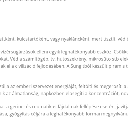
ként, kulcstartóként, vagy nyakláncként, mert tisztít, véd és
s vízérsugárzások elleni egyik leghatékonyabb eszköz. Csökke
ásokat. Véd a számítógép, tv, hutoszekrény, mikrosüto stb e
ak el a civilizáció fejlodésében. A Sungitból készült pirami
zálja az emberi szervezet energiáját, feltölti és megerosíti 
ik az álmatlanság, napközben elosegíti a koncentrációt, nö
at a gerinc- és reumatikus fájdalmak fellépése esetén, javítja
ása, gyógyítás céljára a leghatékonyabb formai megnyilvánu