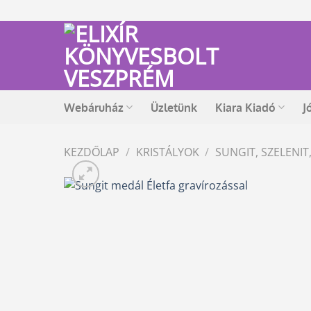
Skip
to
content
Webáruház
Üzletünk
Kiara Kiadó
J
KEZDŐLAP
/
KRISTÁLYOK
/
SUNGIT, SZELENIT