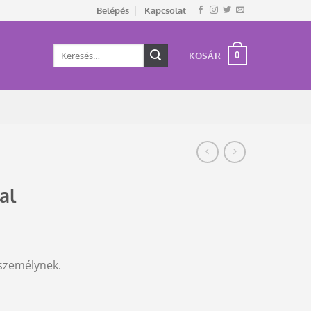
Belépés
Kapcsolat
Keresés
0
KOSÁR
a
következőre:
al
 személynek.