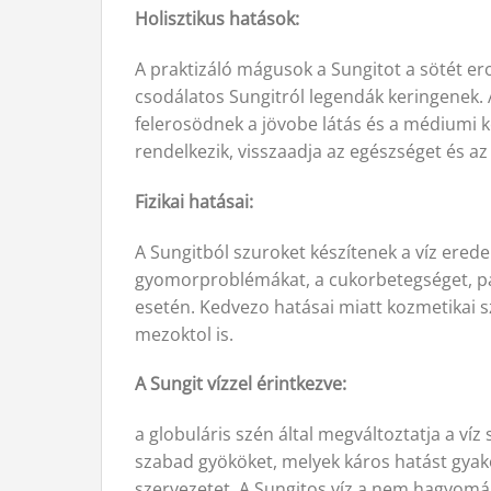
Holisztikus hatások:
A praktizáló mágusok a Sungitot a sötét ero
csodálatos Sungitról legendák keringenek. A
felerosödnek a jövobe látás és a médiumi ké
rendelkezik, visszaadja az egészséget és az e
Fizikai hatásai:
A Sungitból szuroket készítenek a víz ereden
gyomorproblémákat, a cukorbetegséget, par
esetén. Kedvezo hatásai miatt kozmetikai s
mezoktol is.
A Sungit vízzel érintkezve:
a globuláris szén által megváltoztatja a víz
szabad gyököket, melyek káros hatást gyako
szervezetet. A Sungitos víz a nem hagyom