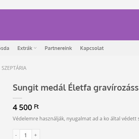
ósda
Extrák
Partnereink
Kapcsolat
, SZEPTÁRIA
Sungit medál Életfa gravírozáss
4 500
Ft
Védelemre használják, nyugalmat ad a ko által védett
Sungit medál Életfa gravírozással mennyiség
Alternative: