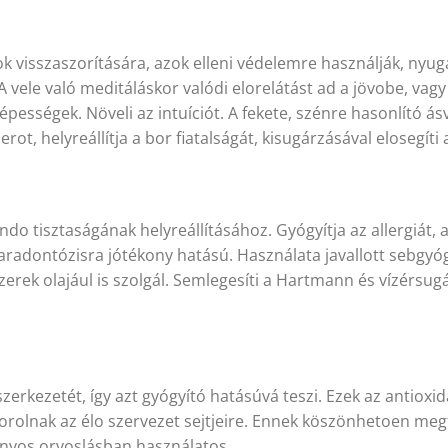
k visszaszorítására, azok elleni védelemre használják, nyug
 vele való meditáláskor valódi elorelátást ad a jövobe, vagy
pességek. Növeli az intuíciót. A fekete, szénre hasonlító á
rot, helyreállítja a bor fiatalságát, kisugárzásával elosegíti
do tisztaságának helyreállításához. Gyógyítja az allergiát, a
adontózisra jótékony hatású. Használata javallott sebgyógy
zerek olajául is szolgál. Semlegesíti a Hartmann és vízérsu
 szerkezetét, így azt gyógyító hatásúvá teszi. Ezek az antioxi
rolnak az élo szervezet sejtjeire. Ennek köszönhetoen megfi
ányos orvoslásban használatos.