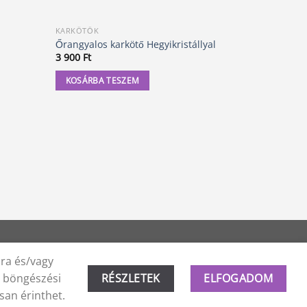
KARKÖTŐK
KARKÖTŐK
Őrangyalos karkötő Hegyikristállyal
Gábriel ar
3 900
Ft
4 200
Ft
KOSÁRBA TESZEM
KOSÁRBA
ára és/vagy
a böngészési
RÉSZLETEK
ELFOGADOM
san érinthet.