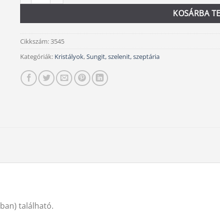
KOSÁRBA T
Cikkszám:
3545
Kategóriák:
Kristályok
,
Sungit, szelenit, szeptária
ban) található.