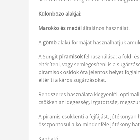
Különbözo alakjai:
Marokko és medál
általános használat.
A
gömb
alakú formáját használhatjuk amulett
A Sungit
piramisok
felhasználása: a föld- é
eltéríteni, vagy semlegesíteni is a sugárz
piramisok osidok óta jelentos helyet foglaln
eltéríti a káros sugárzásokat.
Rendszeres használata kiegyenlíti, optimali
csökken az idegesség, izgatottság, megszun
A piramis csökkenti a fejfájást, jótékonyan h
összpontosul a ko mindenféle jótékony hat
Kapható: