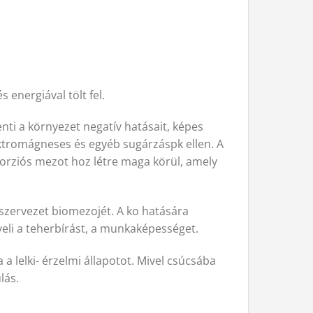
 energiával tölt fel.
nti a környezet negatív hatásait, képes
lektromágneses és egyéb sugárzáspk ellen. A
s torziós mezot hoz létre maga körül, amely
a szervezet biomezojét. A ko hatására
veli a teherbírást, a munkaképességet.
 a lelki- érzelmi állapotot. Mivel csúcsába
lás.