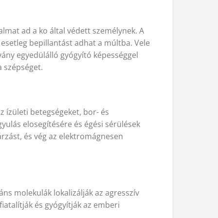
almat ad a ko által védett személynek. A
 esetleg bepillantást adhat a múltba. Vele
svány egyedülálló gyógyító képességgel
 a szépséget.
z ízületi betegségeket, bor- és
ulás elosegítésére és égési sérülések
gárzást, és vég az elektromágnesen
dáns molekulák lokalizálják az agresszív
atalítják és gyógyítják az emberi