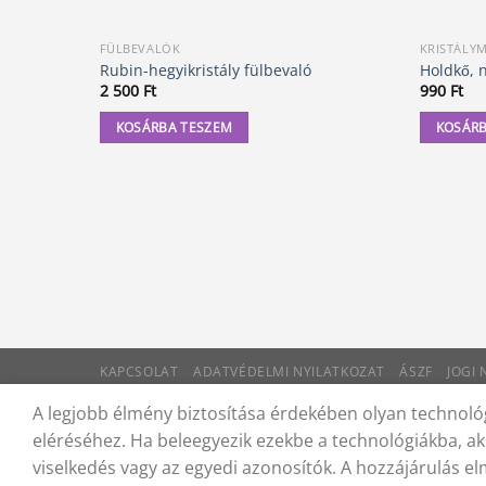
FÜLBEVALÓK
KRISTÁLY
Rubin-hegyikristály fülbevaló
Holdkő, 
2 500
Ft
990
Ft
KOSÁRBA TESZEM
KOSÁRB
KAPCSOLAT
ADATVÉDELMI NYILATKOZAT
ÁSZF
JOGI
© 2012 - 2026 Trigon 9000 Kft.
A legjobb élmény biztosítása érdekében olyan technológ
eléréséhez. Ha beleegyezik ezekbe a technológiákba, ak
viselkedés vagy az egyedi azonosítók. A hozzájárulás e