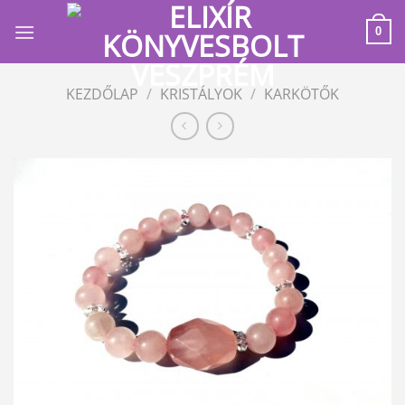
Skip
to
0
content
KEZDŐLAP
/
KRISTÁLYOK
/
KARKÖTŐK