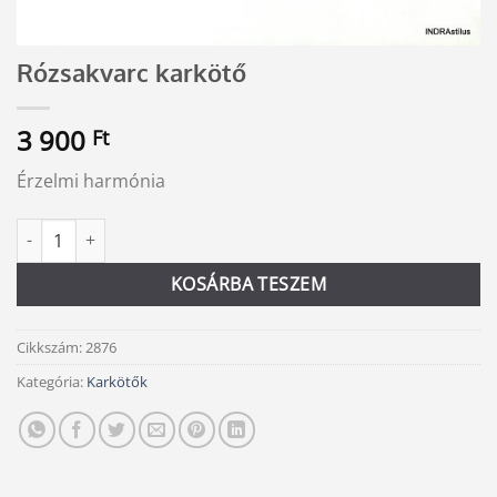
Rózsakvarc karkötő
3 900
Ft
Érzelmi harmónia
Rózsakvarc karkötő mennyiség
Alternative:
KOSÁRBA TESZEM
Cikkszám:
2876
Kategória:
Karkötők