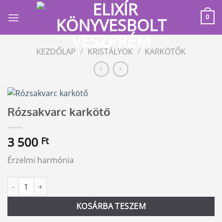
Skip
to
0
content
KEZDŐLAP
/
KRISTÁLYOK
/
KARKÖTŐK
Rózsakvarc karkötő
3 500
Ft
Érzelmi harmónia
Rózsakvarc karkötő mennyiség
Alternative:
KOSÁRBA TESZEM