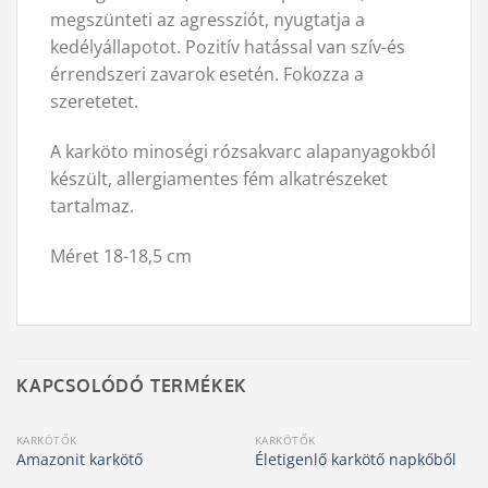
megszünteti az agressziót, nyugtatja a
kedélyállapotot. Pozitív hatással van szív-és
érrendszeri zavarok esetén. Fokozza a
szeretetet.
A karköto minoségi rózsakvarc alapanyagokból
készült, allergiamentes fém alkatrészeket
tartalmaz.
Méret 18-18,5 cm
KAPCSOLÓDÓ TERMÉKEK
KARKÖTŐK
KARKÖTŐK
Amazonit karkötő
Életigenlő karkötő napkőből