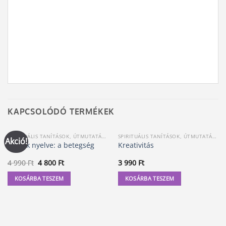
KAPCSOLÓDÓ TERMÉKEK
SPIRITUÁLIS TANÍTÁSOK, ÚTMUTATÁSOK
SPIRITUÁLIS TANÍTÁSOK, ÚTMUTATÁSOK
Akció!
A lélek nyelve: a betegség
Kreativitás
Original
Current
4 990
Ft
4 800
Ft
3 990
Ft
price
price
was:
is:
KOSÁRBA TESZEM
KOSÁRBA TESZEM
4
4
990 Ft.
800 Ft.