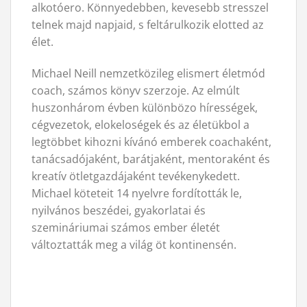
alkotóero. Könnyedebben, kevesebb stresszel
telnek majd napjaid, s feltárulkozik elotted az
élet.
Michael Neill nemzetközileg elismert életmód
coach, számos könyv szerzoje. Az elmúlt
huszonhárom évben különbözo hírességek,
cégvezetok, elokeloségek és az életükbol a
legtöbbet kihozni kívánó emberek coachaként,
tanácsadójaként, barátjaként, mentoraként és
kreatív ötletgazdájaként tevékenykedett.
Michael köteteit 14 nyelvre fordították le,
nyilvános beszédei, gyakorlatai és
szemináriumai számos ember életét
változtatták meg a világ öt kontinensén.