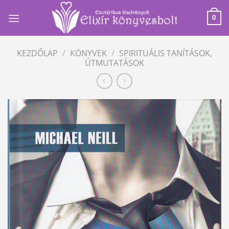
Skip
to
0
content
KEZDŐLAP
/
KÖNYVEK
/
SPIRITUÁLIS TANÍTÁSOK,
ÚTMUTATÁSOK