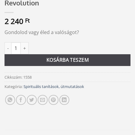
Revolution
2 240
Ft
Gondolod vagy éled a valóságot?
Revolution mennyiség
Alternative:
KOSÁRBA TESZEM
Cikkszám:
1558
Kategória:
Spirituális tanítások, útmutatások