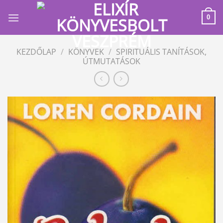
Skip
to
0
content
KEZDŐLAP
/
KÖNYVEK
/
SPIRITUÁLIS TANÍTÁSOK,
ÚTMUTATÁSOK