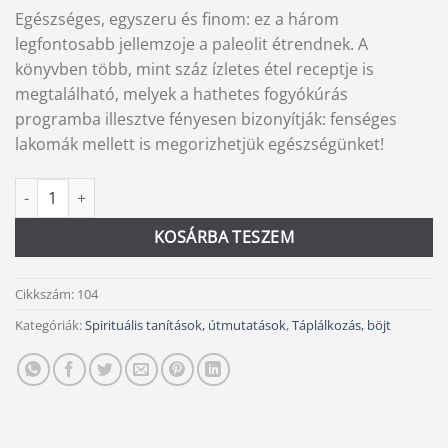
Egészséges, egyszeru és finom: ez a három
legfontosabb jellemzoje a paleolit étrendnek. A
könyvben több, mint száz ízletes étel receptje is
megtalálható, melyek a hathetes fogyókúrás
programba illesztve fényesen bizonyítják: fenséges
lakomák mellett is megorizhetjük egészségünket!
Paleolit étrend mennyiség
Alternative:
KOSÁRBA TESZEM
Cikkszám:
104
Kategóriák:
Spirituális tanítások, útmutatások
,
Táplálkozás, böjt