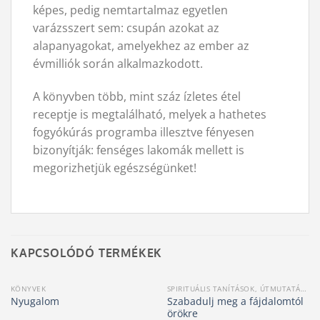
képes, pedig nemtartalmaz egyetlen
varázsszert sem: csupán azokat az
alapanyagokat, amelyekhez az ember az
évmilliók során alkalmazkodott.
A könyvben több, mint száz ízletes étel
receptje is megtalálható, melyek a hathetes
fogyókúrás programba illesztve fényesen
bizonyítják: fenséges lakomák mellett is
megorizhetjük egészségünket!
KAPCSOLÓDÓ TERMÉKEK
KÖNYVEK
SPIRITUÁLIS TANÍTÁSOK, ÚTMUTATÁSOK
Szabadulj meg a fájdalomtól
Nyugalom
örökre