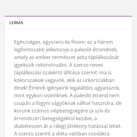
LEÍRÁS
Egészséges, egyszeru és finom: ez a három
legfontosabb jellemzoje a paleolit étrendnek,
amely az ember természet adta táplálkozását
igyekszik rekonstruálni. A szerzo neves
táplálkozási szakérto állítása szerint: ma is
kökorszakiak vagyunk, akik az urkorszakban
élnek! Étrendi igényeink legalábbis ugyanazok,
mint egykori oseinknek. A paleolit étrend nem
csupán a fogyni vágyóknak válhat hasznára, de
korunk számos népbetegségére (a szív és
érrendszeri betegségektol kezdve, a
diabéteszen át a rákig) jótékony hatással lehet.
A szerzo szerint a diéta valóban csodákra