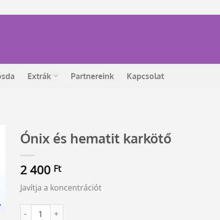
ósda
Extrák
Partnereink
Kapcsolat
Ónix és hematit karkötő
2 400
Ft
Javítja a koncentrációt
Ónix és hematit karkötő mennyiség
Alternative: