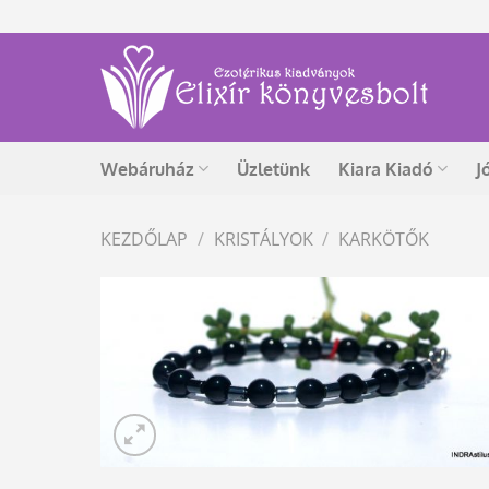
Skip
to
content
Webáruház
Üzletünk
Kiara Kiadó
J
KEZDŐLAP
/
KRISTÁLYOK
/
KARKÖTŐK