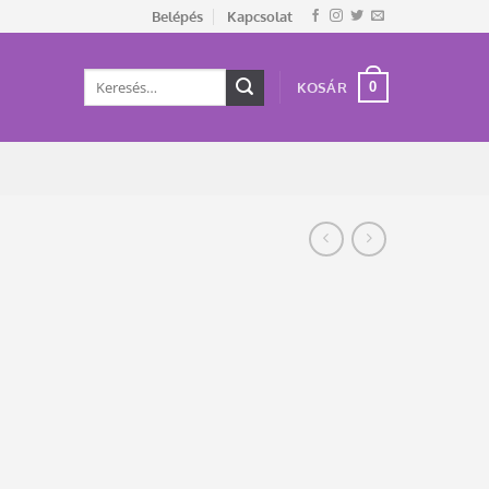
Belépés
Kapcsolat
Keresés
0
KOSÁR
a
következőre: