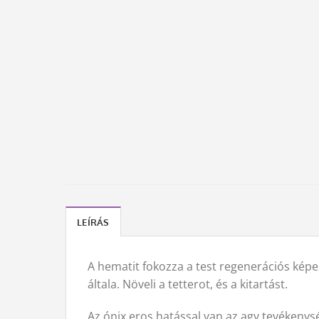
LEÍRÁS
A hematit fokozza a test regenerációs képes
általa. Növeli a tetterot, és a kitartást.
Az ónix eros hatással van az agy tevékenysé