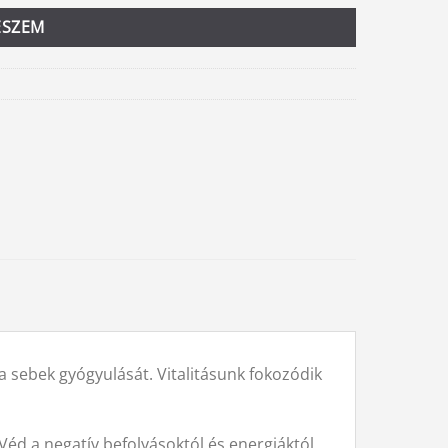
ESZEM
a sebek gyógyulását. Vitalitásunk fokozódik
Véd a negatív befolyásoktól és energiáktól,