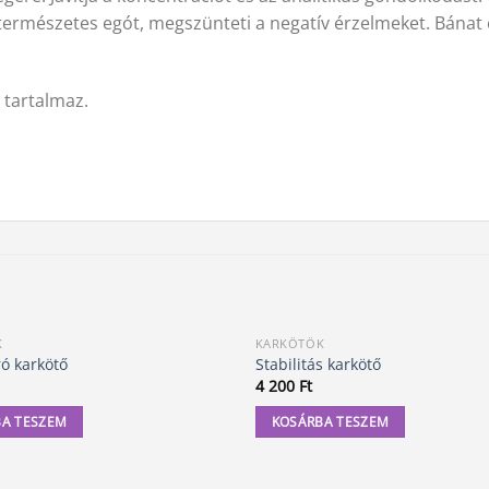
 természetes egót, megszünteti a negatív érzelmeket. Bánat 
 tartalmaz.
K
KARKÖTŐK
ó karkötő
Stabilitás karkötő
4 200
Ft
A TESZEM
KOSÁRBA TESZEM