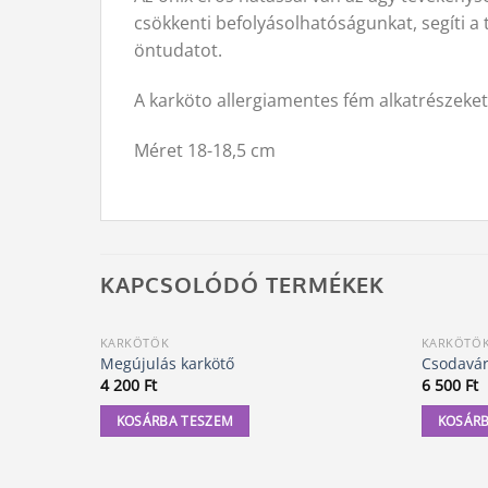
csökkenti befolyásolhatóságunkat, segíti a
öntudatot.
A karköto allergiamentes fém alkatrészeket
Méret 18-18,5 cm
KAPCSOLÓDÓ TERMÉKEK
KARKÖTŐK
KARKÖTŐ
Megújulás karkötő
Csodavár
4 200
Ft
6 500
Ft
KOSÁRBA TESZEM
KOSÁRB