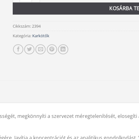
KOSÁRBA T
Cikkszám:
2394
Kategória:
Karkötők
ségét, megkönnyíti a szervezet méregtelenítését, elosegíti 
gére. Javítja a koncentrációt és az analitikus gondolkodást. 