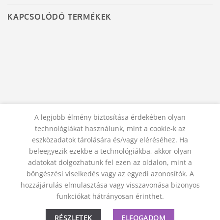
KAPCSOLÓDÓ TERMÉKEK
FÉM KULCSTARTÓ
FÉM KULCSTARTÓ
A legjobb élmény biztosítása érdekében olyan
Kommunikációt elősegítő
Védelmező kulcstartó
technológiákat használunk, mint a cookie-k az
mandalás kulcstartó
2 500
Ft
eszközadatok tárolására és/vagy eléréséhez. Ha
1 500
Ft
KOSÁRBA TESZEM
beleegyezik ezekbe a technológiákba, akkor olyan
KOSÁRBA TESZEM
adatokat dolgozhatunk fel ezen az oldalon, mint a
böngészési viselkedés vagy az egyedi azonosítók. A
hozzájárulás elmulasztása vagy visszavonása bizonyos
KAPCSOLAT
ADATVÉDELMI NYILATKOZAT
ÁSZF
funkciókat hátrányosan érinthet.
JOGI NYILATKOZAT
SZÁLLÍTÁSI FELTÉTELEK
ELÁLLÁS A SZERZŐDÉSTŐL
RÉSZLETEK
ELFOGADOM