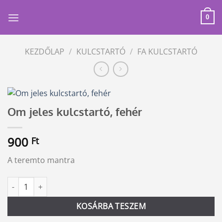
Skip
to
0
content
KEZDŐLAP
/
KULCSTARTÓ
/
FA KULCSTARTÓ
Om jeles kulcstartó, fehér
900
Ft
A teremto mantra
Om jeles kulcstartó, fehér mennyiség
Alternative:
KOSÁRBA TESZEM